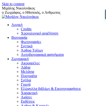
Skip to content
Μιχάλης Νικολινάκος
ο Ζωγράφος, ο Ηθοποιός, ο Ανθρωπος
Αρχική
Credits
Χρονολογική αναζήτηση
Βιογραφία
Φωτογραφίες
Σχετικά
Άρθρα Τρίτων
Αυτοβιογραφικά αφηγήματα
Ζωγραφική
Ακουαρέλες
Λάδια
Μελάνια
Πορτραίτα
Σχέδια
Γυμνά
Εξώφυλλα βιβλίων & Εικονογραφήσεις
Χαρακτική
Αφίσες
Εκθέσεις
Αρθρα & Κριτικές