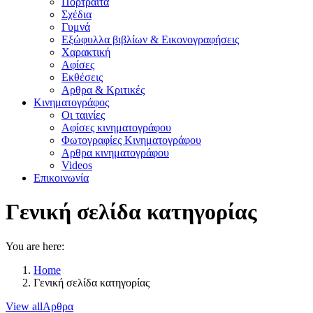
Πορτραίτα
Σχέδια
Γυμνά
Εξώφυλλα βιβλίων & Εικονογραφήσεις
Χαρακτική
Αφίσες
Εκθέσεις
Αρθρα & Κριτικές
Κινηματογράφος
Οι ταινίες
Αφίσες κινηματογράφου
Φωτογραφίες Κινηματογράφου
Αρθρα κινηματογράφου
Videos
Επικοινωνία
Γενική σελίδα κατηγορίας
You are here:
Home
Γενική σελίδα κατηγορίας
View all
Αρθρα