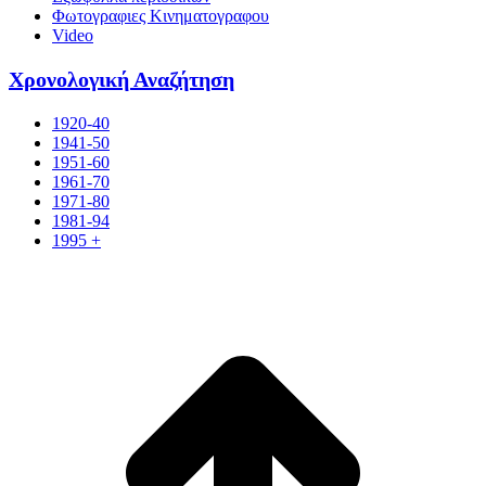
Φωτογραφιες Κινηματογραφου
Video
Χρονολογική Αναζήτηση
1920-40
1941-50
1951-60
1961-70
1971-80
1981-94
1995 +