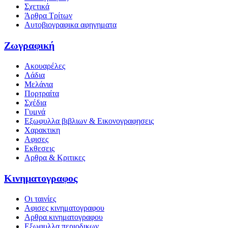
Σχετικά
Άρθρα Τρίτων
Αυτοβιογραφικα αφηγηματα
Ζωγραφική
Ακουαρέλες
Λάδια
Μελάνια
Πορτραίτα
Σχέδια
Γυμνά
Εξωφυλλα βιβλιων & Εικονογραφησεις
Χαρακτικη
Αφισες
Εκθεσεις
Αρθρα & Κριτικες
Κινηματογραφος
Οι ταινίες
Αφισες κινηματογραφου
Αρθρα κινηματογραφου
Εξωφυλλα περιοδικων