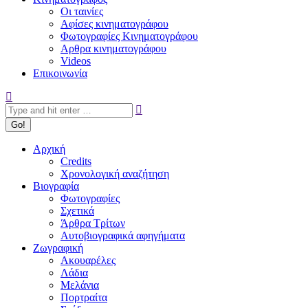
Οι ταινίες
Αφίσες κινηματογράφου
Φωτογραφίες Κινηματογράφου
Αρθρα κινηματογράφου
Videos
Επικοινωνία
Search:
Αρχική
Credits
Χρονολογική αναζήτηση
Βιογραφία
Φωτογραφίες
Σχετικά
Άρθρα Τρίτων
Αυτοβιογραφικά αφηγήματα
Ζωγραφική
Ακουαρέλες
Λάδια
Μελάνια
Πορτραίτα