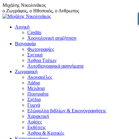
Skip
Μιχάλης Νικολινάκος
to
ο Ζωγράφος, ο Ηθοποιός, ο Ανθρωπος
content
Αρχική
Credits
Χρονολογική αναζήτηση
Βιογραφία
Φωτογραφίες
Σχετικά
Άρθρα Τρίτων
Αυτοβιογραφικά αφηγήματα
Ζωγραφική
Ακουαρέλες
Λάδια
Μελάνια
Πορτραίτα
Σχέδια
Γυμνά
Εξώφυλλα βιβλίων & Εικονογραφήσεις
Χαρακτική
Αφίσες
Εκθέσεις
Αρθρα & Κριτικές
Κινηματογράφος