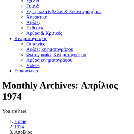
Σχέδια
Γυμνά
Εξώφυλλα βιβλίων & Εικονογραφήσεις
Χαρακτική
Αφίσες
Εκθέσεις
Αρθρα & Κριτικές
Κινηματογράφος
Οι ταινίες
Αφίσες κινηματογράφου
Φωτογραφίες Κινηματογράφου
Αρθρα κινηματογράφου
Videos
Επικοινωνία
Monthly Archives:
Απρίλιος
1974
You are here:
Home
1974
Απρίλιος