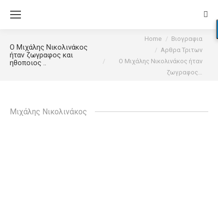
Sear
You are here:
Home
Βιογραφια
Ο Μιχάλης Νικολινάκος
Αρθρα Τριτων
ήταν ζωγραφος και
Ο Μιχάλης Νικολινάκος ήταν
ηθοποιος ..
ζωγραφος…
Μιχάλης Νικολινάκος