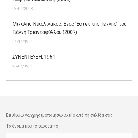
03/04/2008
Μιχάλης Νικολινάκος, Ένας ‘Eστέτ της Tέχνης’ του
Γιάννη Τριανταφύλλου (2007)
01/11/1994
ΣΥΝΕΝΤΕΥΞΗ, 1961
26/04/1961
Επιθυμώ να χρησιμοποιησω υλικό από τη σελίδα σας
Το όνομά μου (απαραίτητο)