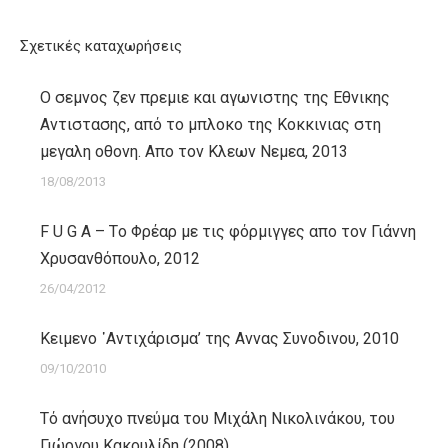
Σχετικές καταχωρήσεις
Ο σεμνος ζεν πρεμιε και αγωνιστης της Εθνικης
Αντιστασης, από το μπλοκο της Κοκκινιας στη
μεγαλη οθονη. Απο τον Κλεων Νεμεα, 2013
18/08/2013
F U G A – Tο Φρέαρ με τις φόρμιγγες απο τον Γιάννη
Χρυσανθόπουλο, 2012
26/04/2012
Κειμενο ᾽Αντιχάρισμα’ της Αννας Συνοδινου, 2010
09/10/2010
Τό ανήσυχο πνεύμα του Μιχάλη Νικολινάκου, του
Γιώργου Κακουλίδη (2008)