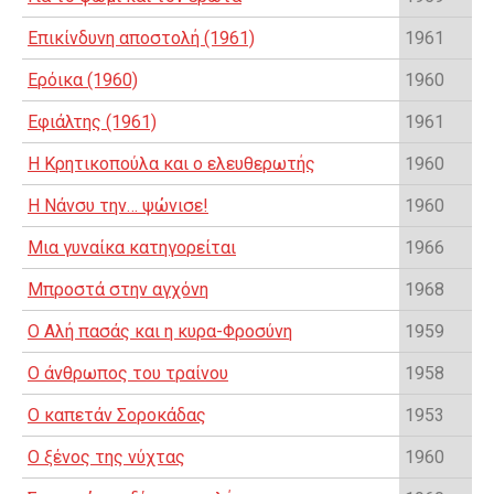
Επικίνδυνη αποστολή (1961)
1961
Ερόικα (1960)
1960
Εφιάλτης (1961)
1961
Η Κρητικοπούλα και ο ελευθερωτής
1960
Η Νάνσυ την… ψώνισε!
1960
Μια γυναίκα κατηγορείται
1966
Μπροστά στην αγχόνη
1968
Ο Αλή πασάς και η κυρα-Φροσύνη
1959
Ο άνθρωπος του τραίνου
1958
Ο καπετάν Σοροκάδας
1953
Ο ξένος της νύχτας
1960