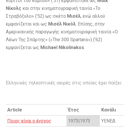
κορίτσι του κάμπου» (’57) εμφανίστηκε ως
Μάικ
Νίκολς
και στην κινηματογραφική ταινία «Το
Στραβόξυλο» (’52) ως σκέτο
Μισέλ
, ενώ αλλού
εμφανίζεται και ως
Μισέλ Νικόλ
. Επίσης, στην
Αμερικανικής παραγωγής κινηματογραφική ταινία «Ο
Λέων Της Σπάρτης» («The 300 Spartans») (’62)
εμφανίζεται ως
Michael Nikolinakos
.
Ελληνικές τηλεοπτικές σειρές στις οποίες έχει παίξει:
Article
Έτος
Κανάλι
Ποιος είναι ο ένοχος
1973|1973
ΥΕΝΕΔ