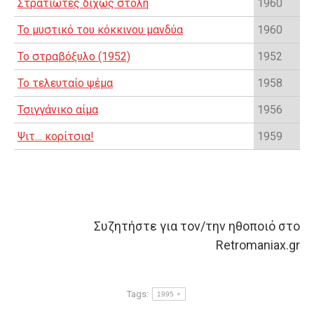
Στρατιώτες δίχως στολή
1960
Το μυστικό του κόκκινου μανδύα
1960
Το στραβόξυλο (1952)
1952
Το τελευταίο ψέμα
1958
Τσιγγάνικο αίμα
1956
Ψιτ… κορίτσια!
1959
Συζητήστε για τον/την ηθοποιό στο
Retromaniax.gr
Tags:
1995 +