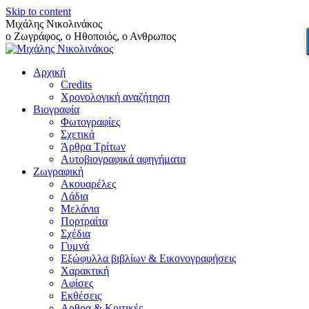
Skip to content
Μιχάλης Νικολινάκος
ο Ζωγράφος, ο Ηθοποιός, ο Ανθρωπος
Αρχική
Credits
Χρονολογική αναζήτηση
Βιογραφία
Φωτογραφίες
Σχετικά
Άρθρα Τρίτων
Αυτοβιογραφικά αφηγήματα
Ζωγραφική
Ακουαρέλες
Λάδια
Μελάνια
Πορτραίτα
Σχέδια
Γυμνά
Εξώφυλλα βιβλίων & Εικονογραφήσεις
Χαρακτική
Αφίσες
Εκθέσεις
Αρθρα & Κριτικές