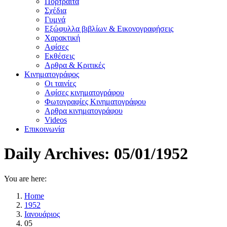
Πορτραίτα
Σχέδια
Γυμνά
Εξώφυλλα βιβλίων & Εικονογραφήσεις
Χαρακτική
Αφίσες
Εκθέσεις
Αρθρα & Κριτικές
Κινηματογράφος
Οι ταινίες
Αφίσες κινηματογράφου
Φωτογραφίες Κινηματογράφου
Αρθρα κινηματογράφου
Videos
Επικοινωνία
Daily Archives:
05/01/1952
You are here:
Home
1952
Ιανουάριος
05