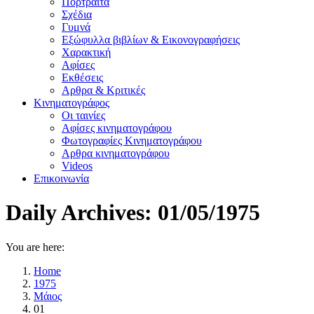
Πορτραίτα
Σχέδια
Γυμνά
Εξώφυλλα βιβλίων & Εικονογραφήσεις
Χαρακτική
Αφίσες
Εκθέσεις
Αρθρα & Κριτικές
Κινηματογράφος
Οι ταινίες
Αφίσες κινηματογράφου
Φωτογραφίες Κινηματογράφου
Αρθρα κινηματογράφου
Videos
Επικοινωνία
Daily Archives:
01/05/1975
You are here:
Home
1975
Μάιος
01