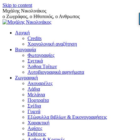
Skip to content
Μιχάλης Νικολινάκος
ο Ζωγράφος, ο Ηθοποιός, ο Ανθρωπος
Αρχική
Credits
Χρονολογική αναζήτηση
Βιογραφία
Φωτογραφίες
Σχετικά
Άρθρα Τρίτων
Αυτοβιογραφικά αφηγήματα
Ζωγραφική
Ακουαρέλες
Λάδια
Μελάνια
Πορτραίτα
Σχέδια
Γυμνά
Εξώφυλλα βιβλίων & Εικονογραφήσεις
Χαρακτική
Αφίσες
Εκθέσεις
Αρθρα & Κριτικές