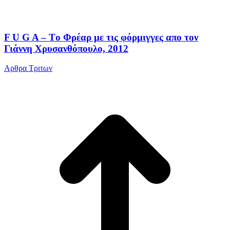
F U G A – Tο Φρέαρ με τις φόρμιγγες απο τον
Γιάννη Χρυσανθόπουλο, 2012
Αρθρα Τριτων