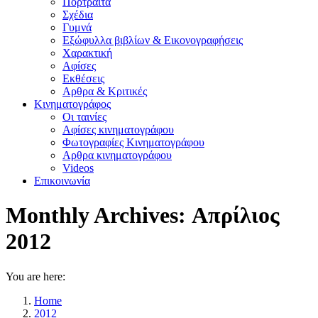
Πορτραίτα
Σχέδια
Γυμνά
Εξώφυλλα βιβλίων & Εικονογραφήσεις
Χαρακτική
Αφίσες
Εκθέσεις
Αρθρα & Κριτικές
Κινηματογράφος
Οι ταινίες
Αφίσες κινηματογράφου
Φωτογραφίες Κινηματογράφου
Αρθρα κινηματογράφου
Videos
Επικοινωνία
Monthly Archives:
Απρίλιος
2012
You are here:
Home
2012