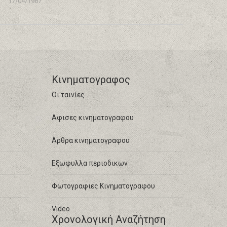
17/04/1987
Κινηματογραφος
Οι ταινίες
Αφισες κινηματογραφου
Αρθρα κινηματογραφου
Εξωφυλλα περιοδικων
Φωτογραφιες Κινηματογραφου
Video
Χρονολογική Αναζήτηση