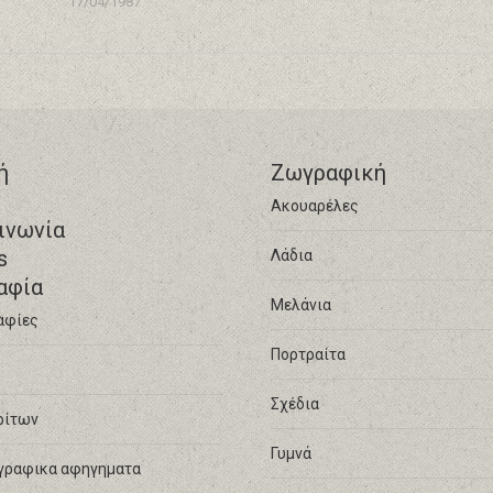
17/04/1987
ή
Ζωγραφική
Ακουαρέλες
ινωνία
s
Λάδια
αφία
Μελάνια
αφίες
Πορτραίτα
Σχέδια
ρίτων
Γυμνά
γραφικα αφηγηματα