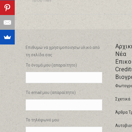
16/04/1989
Αρχικ
Επιθυμώ να χρησιμοποιησω υλικό από
Νέα
τη σελίδα σας
Επικο
Το όνομά μου (απαραίτητο)
Credit
Βιογρ
Φωτογρ
Το email μου (απαραίτητο)
Σχετικά
Άρθρα Τ
Το τηλέφωνό μου
Αυτοβιο