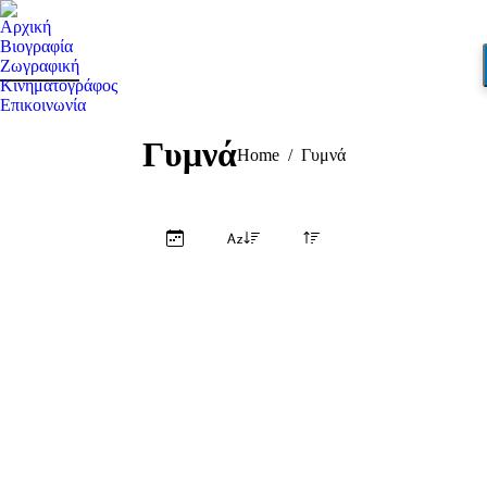
Αρχική
Βιογραφία
Ζωγραφική
Κινηματογράφος
Επικοινωνία
Search:
Γυμνά
You are here:
Home
Γυμνά