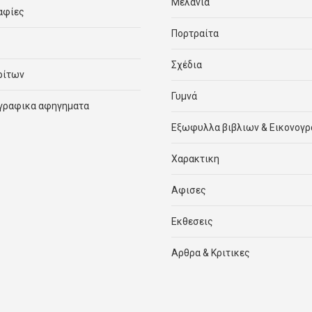
Μελάνια
αφίες
Πορτραίτα
Σχέδια
ρίτων
Γυμνά
γραφικα αφηγηματα
Εξωφυλλα βιβλιων & Εικονογ
Χαρακτικη
Αφισες
Εκθεσεις
Αρθρα & Κριτικες