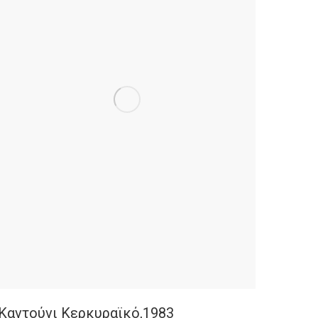
Καντούνι Κερκυραϊκό,1983