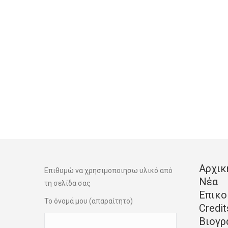
Αρχικ
Επιθυμώ να χρησιμοποιησω υλικό από
Νέα
τη σελίδα σας
Επικο
Το όνομά μου (απαραίτητο)
Credit
Βιογρ