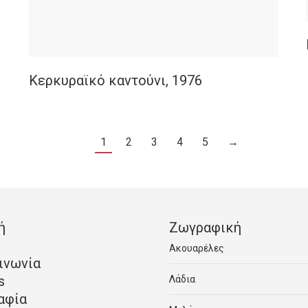
Κερκυραϊκό καντούνι, 1976
1
2
3
4
5
→
ή
Ζωγραφική
Ακουαρέλες
ινωνία
s
Λάδια
αφία