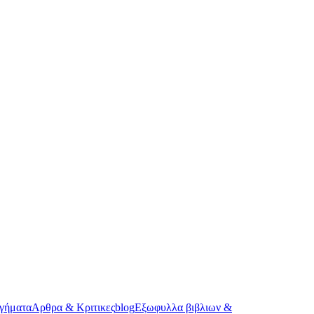
γήματα
Αρθρα & Κριτικες
blog
Εξωφυλλα βιβλιων &