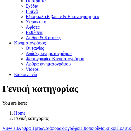
Πορτραίτα
Σχέδια
Γυμνά
Εξώφυλλα βιβλίων & Εικονογραφήσεις
Χαρακτική
Αφίσες
Εκθέσεις
Αρθρα & Κριτικές
Κινηματογράφος
Οι ταινίες
Αφίσες κινηματογράφου
Φωτογραφίες Κινηματογράφου
Αρθρα κινηματογράφου
Videos
Επικοινωνία
Γενική κατηγορίας
You are here:
Home
Γενική κατηγορίας
View all
Αρθρα Τριτων
Διάφορα
Ζωγράφοι
Ηθοποιοί
Μουσικοί
Πολιτικ