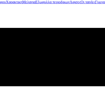
αφου
Χαρακτικη
Μελανια
Εξωφυλλα περιοδικων
Αφισες
Οι ταινίες
Γυμνα