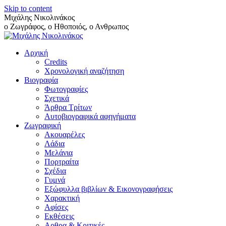
Skip to content
Μιχάλης Νικολινάκος
ο Ζωγράφος, ο Ηθοποιός, ο Ανθρωπος
Αρχική
Credits
Χρονολογική αναζήτηση
Βιογραφία
Φωτογραφίες
Σχετικά
Άρθρα Τρίτων
Αυτοβιογραφικά αφηγήματα
Ζωγραφική
Ακουαρέλες
Λάδια
Μελάνια
Πορτραίτα
Σχέδια
Γυμνά
Εξώφυλλα βιβλίων & Εικονογραφήσεις
Χαρακτική
Αφίσες
Εκθέσεις
Αρθρα & Κριτικές