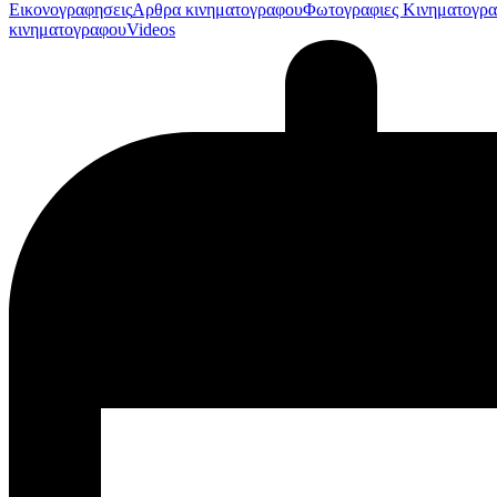
Εικονογραφησεις
Αρθρα κινηματογραφου
Φωτογραφιες Κινηματογρ
κινηματογραφου
Videos