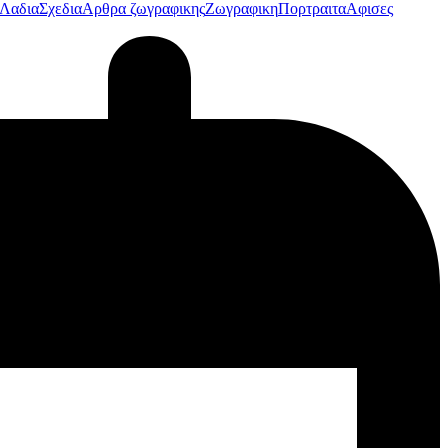
Λαδια
Σχεδια
Αρθρα ζωγραφικης
Ζωγραφικη
Πορτραιτα
Αφισες