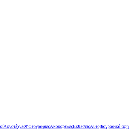
οί
Λογοτέχνες
Φωτογραφιες
Ακουαρελες
Εκθεσεις
Αυτοβιογραφικά αφη