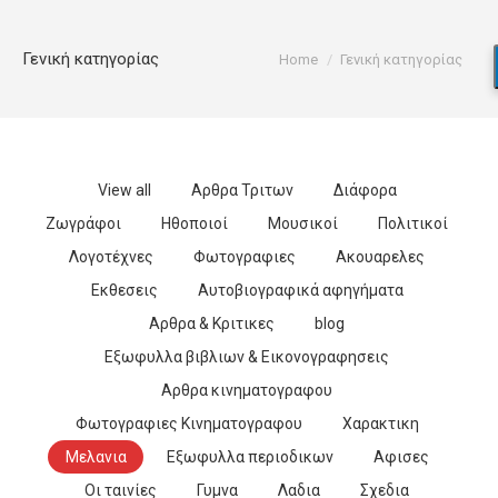
You are here:
Γενική κατηγορίας
Home
Γενική κατηγορίας
View all
Αρθρα Τριτων
Διάφορα
Ζωγράφοι
Ηθοποιοί
Μουσικοί
Πολιτικοί
Λογοτέχνες
Φωτογραφιες
Ακουαρελες
Εκθεσεις
Αυτοβιογραφικά αφηγήματα
Αρθρα & Κριτικες
blog
Εξωφυλλα βιβλιων & Εικονογραφησεις
Αρθρα κινηματογραφου
Φωτογραφιες Κινηματογραφου
Χαρακτικη
Μελανια
Εξωφυλλα περιοδικων
Αφισες
Οι ταινίες
Γυμνα
Λαδια
Σχεδια