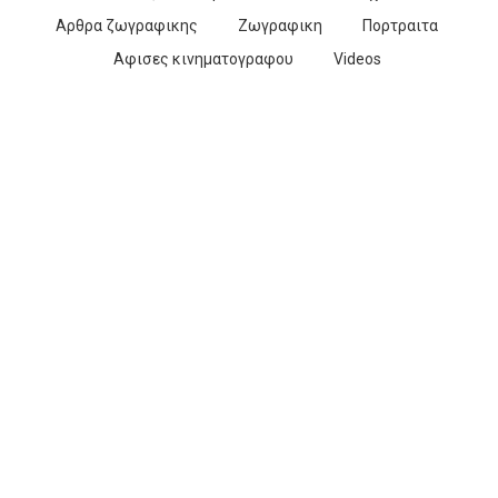
Αρθρα ζωγραφικης
Ζωγραφικη
Πορτραιτα
Αφισες κινηματογραφου
Videos
ΑΠΡ
25
ΛΙΜΑΝΙ, 1936