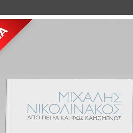
ΑΡΧΙΚΉ
ΒΙΟΓΡΑΦΊΑ
ΖΩΓΡΑΦ
άφοι
Ηθοποιοί
Μουσικοί
Πολιτικοί
Λογοτέχνες
Αρθρα & Κριτικες
blog
Εξωφυλλα βιβλιων & Εικονογραφησ
Μελανια
Εξωφυλλα περιοδικων
Αφισες
Οι ταινίες
Ζωγραφικη
Πορτραιτα
Αφισες κινηματογραφου
V