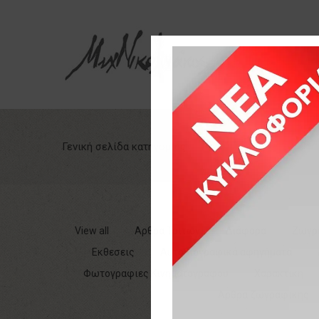
Γενική σελίδα κατηγορίας
View all
Αρθρα Τριτων
Διάφορα
Ζωγρ
Εκθεσεις
Αυτοβιογραφικά αφηγήματα
Φωτογραφιες Κινηματογραφου
Χαρακτικη
Αρθρα ζωγραφικης