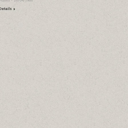
Λαδια
20/04/1960
Details
Συνεύρεση υπό το Σεληνόφως, 1980
Λαδια
15/04/1980