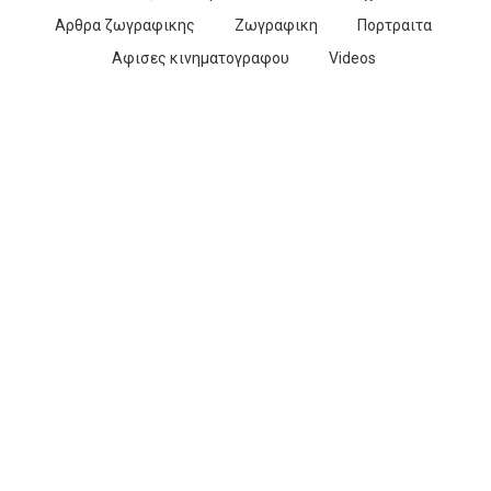
Αρθρα ζωγραφικης
Ζωγραφικη
Πορτραιτα
Αφισες κινηματογραφου
Videos
ΑΤΜΟΠΛΟΙΟ, 1937
Ακουαρελες
17/04/1937
Details