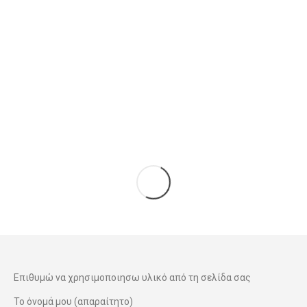
Εκκλησία κάπου στο Αιγαίο, 1950
Ακουαρελες
16/04/1950
Details
Επιθυμώ να χρησιμοποιησω υλικό από τη σελίδα σας
Το όνομά μου (απαραίτητο)