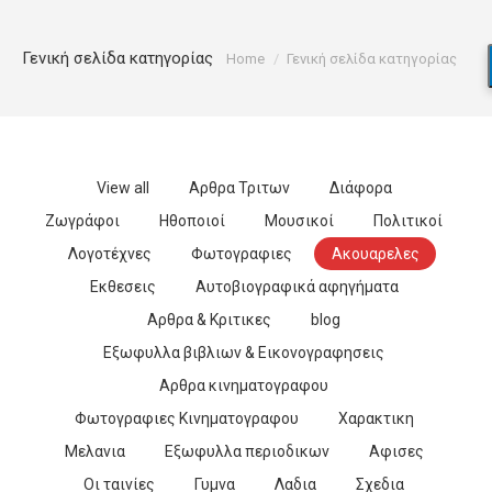
You are here:
Γενική σελίδα κατηγορίας
Home
Γενική σελίδα κατηγορίας
View all
Αρθρα Τριτων
Διάφορα
Ζωγράφοι
Ηθοποιοί
Μουσικοί
Πολιτικοί
Λογοτέχνες
Φωτογραφιες
Ακουαρελες
Εκθεσεις
Αυτοβιογραφικά αφηγήματα
Αρθρα & Κριτικες
blog
Εξωφυλλα βιβλιων & Εικονογραφησεις
Αρθρα κινηματογραφου
Φωτογραφιες Κινηματογραφου
Χαρακτικη
Μελανια
Εξωφυλλα περιοδικων
Αφισες
Οι ταινίες
Γυμνα
Λαδια
Σχεδια