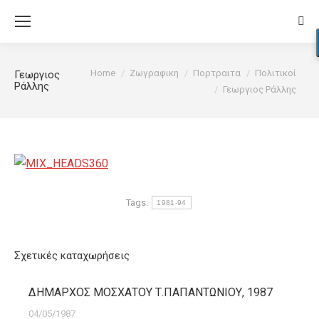
Sear
You are here:
Home
Ζωγραφικη
Πορτραιτα
Πολιτικοί
Γεωργιος
Ράλλης
Γεωργιος Ράλλης
Tags:
1981-94
Σχετικές καταχωρήσεις
ΔΗΜΑΡΧΟΣ ΜΟΣΧΑΤΟΥ Τ.ΠΑΠΑΝΤΩΝΙΟΥ, 1987
04/05/1987