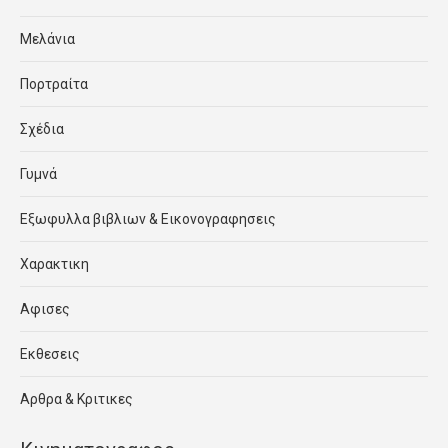
Μελάνια
Πορτραίτα
Σχέδια
Γυμνά
Εξωφυλλα βιβλιων & Εικονογραφησεις
Χαρακτικη
Αφισες
Εκθεσεις
Αρθρα & Κριτικες