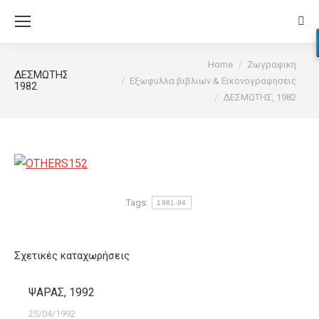
Sear
You are here:
Home
Ζωγραφικη
ΔΕΣΜΩΤΗΣ,
Εξωφυλλα βιβλιων & Εικονογραφησεις
1982
ΔΕΣΜΩΤΗΣ, 1982
Tags:
1981-94
Σχετικές καταχωρήσεις
ΨΑΡΑΣ, 1992
25/04/1992