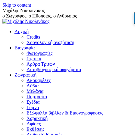
Skip to content
Μιχάλης Νικολινάκος
ο Ζωγράφος, ο Ηθοποιός, ο Ανθρωπος
Αρχική
Credits
Χρονολογική αναζήτηση
Βιογραφία
Φωτογραφίες
Σχετικά
Άρθρα Τρίτων
Αυτοβιογραφικά αφηγήματα
Ζωγραφική
Ακουαρέλες
Λάδια
Μελάνια
Πορτραίτα
Σχέδια
Γυμνά
Εξώφυλλα βιβλίων & Εικονογραφήσεις
Χαρακτική
Αφίσες
Εκθέσεις
Αρθρα & Κριτικές