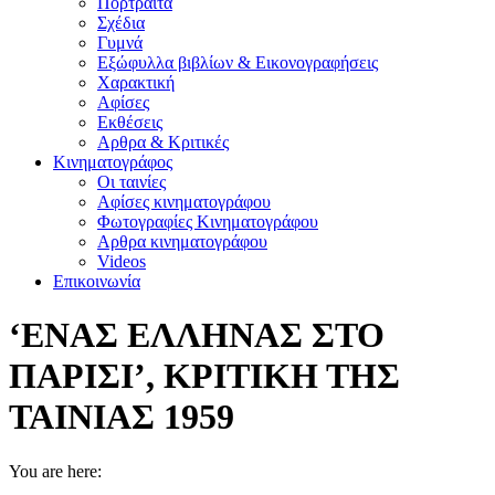
Πορτραίτα
Σχέδια
Γυμνά
Εξώφυλλα βιβλίων & Εικονογραφήσεις
Χαρακτική
Αφίσες
Εκθέσεις
Αρθρα & Κριτικές
Κινηματογράφος
Οι ταινίες
Αφίσες κινηματογράφου
Φωτογραφίες Κινηματογράφου
Αρθρα κινηματογράφου
Videos
Επικοινωνία
‘ΕΝΑΣ ΕΛΛΗΝΑΣ ΣΤΟ
ΠΑΡΙΣΙ’, ΚΡΙΤΙΚΗ ΤΗΣ
ΤΑΙΝΙΑΣ 1959
You are here: