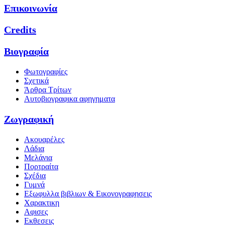
Επικοινωνία
Credits
Βιογραφία
Φωτογραφίες
Σχετικά
Άρθρα Τρίτων
Αυτοβιογραφικα αφηγηματα
Ζωγραφική
Ακουαρέλες
Λάδια
Μελάνια
Πορτραίτα
Σχέδια
Γυμνά
Εξωφυλλα βιβλιων & Εικονογραφησεις
Χαρακτικη
Αφισες
Εκθεσεις