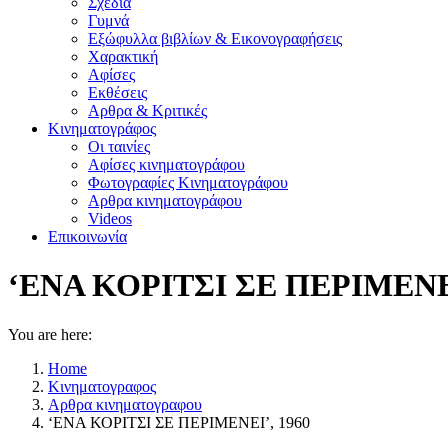
Σχέδια
Γυμνά
Εξώφυλλα βιβλίων & Εικονογραφήσεις
Χαρακτική
Αφίσες
Εκθέσεις
Αρθρα & Κριτικές
Κινηματογράφος
Οι ταινίες
Αφίσες κινηματογράφου
Φωτογραφίες Κινηματογράφου
Αρθρα κινηματογράφου
Videos
Επικοινωνία
‘ΕΝΑ ΚΟΡΙΤΣΙ ΣΕ ΠΕΡΙΜΕΝΕΙ
You are here:
Home
Κινηματογραφος
Αρθρα κινηματογραφου
‘ΕΝΑ ΚΟΡΙΤΣΙ ΣΕ ΠΕΡΙΜΕΝΕΙ’, 1960