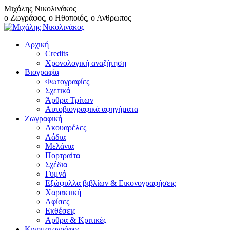
Skip
Μιχάλης Νικολινάκος
to
ο Ζωγράφος, ο Ηθοποιός, ο Ανθρωπος
content
Αρχική
Credits
Χρονολογική αναζήτηση
Βιογραφία
Φωτογραφίες
Σχετικά
Άρθρα Τρίτων
Αυτοβιογραφικά αφηγήματα
Ζωγραφική
Ακουαρέλες
Λάδια
Μελάνια
Πορτραίτα
Σχέδια
Γυμνά
Εξώφυλλα βιβλίων & Εικονογραφήσεις
Χαρακτική
Αφίσες
Εκθέσεις
Αρθρα & Κριτικές
Κινηματογράφος