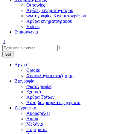
Οι ταινίες
Αφίσες κινηματογράφου
Φωτογραφίες Κινηματογράφου
Αρθρα κινηματογράφου
Videos
Επικοινωνία
Search:
Αρχική
Credits
Χρονολογική αναζήτηση
Βιογραφία
Φωτογραφίες
Σχετικά
Άρθρα Τρίτων
Αυτοβιογραφικά αφηγήματα
Ζωγραφική
Ακουαρέλες
Λάδια
Μελάνια
Πορτραίτα