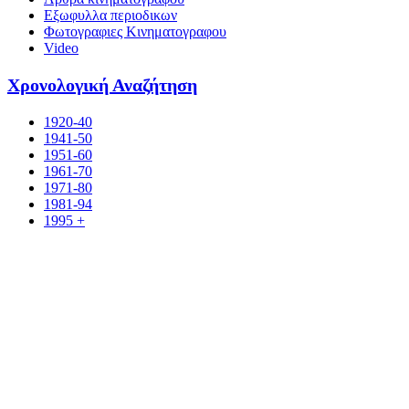
Εξωφυλλα περιοδικων
Φωτογραφιες Κινηματογραφου
Video
Χρονολογική Αναζήτηση
1920-40
1941-50
1951-60
1961-70
1971-80
1981-94
1995 +