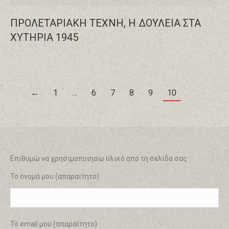
ΠΡΟΛΕΤΑΡΙΑΚΗ ΤΕΧΝΗ, Η ΔΟΥΛΕΙΑ ΣΤΑ
ΧΥΤΗΡΙΑ 1945
←
1
…
6
7
8
9
10
Επιθυμώ να χρησιμοποιησω υλικό από τη σελίδα σας
Το όνομά μου (απαραίτητο)
Το email μου (απαραίτητο)