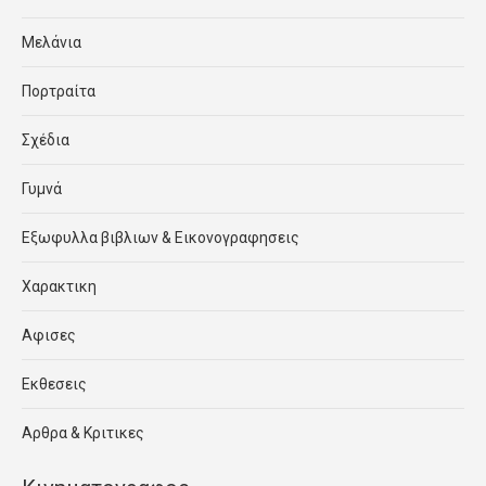
Μελάνια
Πορτραίτα
Σχέδια
Γυμνά
Εξωφυλλα βιβλιων & Εικονογραφησεις
Χαρακτικη
Αφισες
Εκθεσεις
Αρθρα & Κριτικες