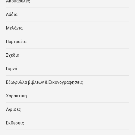
Ακουαρέλες
Λάδια
Μελάνια
Πορτραίτα
Σχέδια
Γυμνά
Εξωφυλλα βιβλιων & Εικονογραφησεις
Χαρακτικη
Αφισες
Εκθεσεις