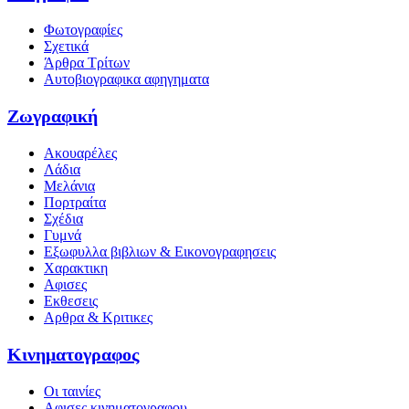
Φωτογραφίες
Σχετικά
Άρθρα Τρίτων
Αυτοβιογραφικα αφηγηματα
Ζωγραφική
Ακουαρέλες
Λάδια
Μελάνια
Πορτραίτα
Σχέδια
Γυμνά
Εξωφυλλα βιβλιων & Εικονογραφησεις
Χαρακτικη
Αφισες
Εκθεσεις
Αρθρα & Κριτικες
Κινηματογραφος
Οι ταινίες
Αφισες κινηματογραφου