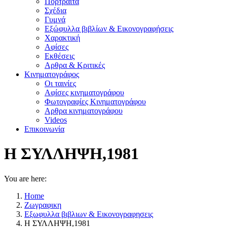
Πορτραίτα
Σχέδια
Γυμνά
Εξώφυλλα βιβλίων & Εικονογραφήσεις
Χαρακτική
Αφίσες
Εκθέσεις
Αρθρα & Κριτικές
Κινηματογράφος
Οι ταινίες
Αφίσες κινηματογράφου
Φωτογραφίες Κινηματογράφου
Αρθρα κινηματογράφου
Videos
Επικοινωνία
Η ΣΥΛΛΗΨΗ,1981
You are here:
Home
Ζωγραφικη
Εξωφυλλα βιβλιων & Εικονογραφησεις
Η ΣΥΛΛΗΨΗ,1981