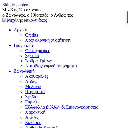
Skip to content
Μιχάλης Νικολινάκος
ο Ζωγράφος, ο Ηθοποιός, ο Ανθρωπος
Αρχική
Credits
Χρονολογική αναζήτηση
Βιογραφία
Φωτογραφίες
Σχετικά
Άρθρα Τρίτων
Αυτοβιογραφικά αφηγήματα
Ζωγραφική
Ακουαρέλες
Λάδια
Μελάνια
Πορτραίτα
Σχέδια
Γυμνά
Εξώφυλλα βιβλίων & Εικονογραφήσεις
Χαρακτική
Αφίσες
Εκθέσεις
Αρθρα & Κριτικές