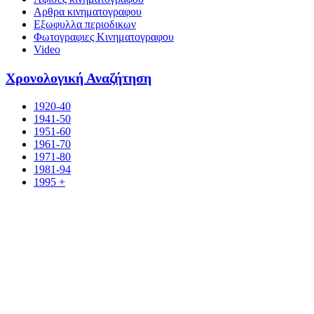
Αρθρα κινηματογραφου
Εξωφυλλα περιοδικων
Φωτογραφιες Κινηματογραφου
Video
Χρονολογική Αναζήτηση
1920-40
1941-50
1951-60
1961-70
1971-80
1981-94
1995 +