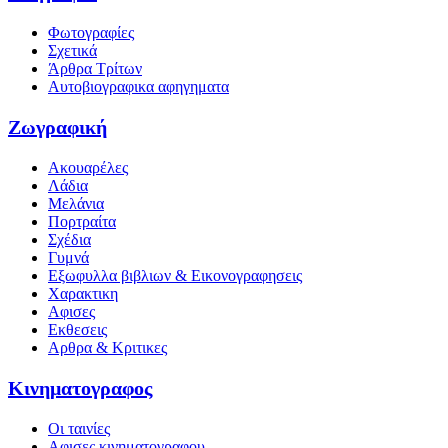
Φωτογραφίες
Σχετικά
Άρθρα Τρίτων
Αυτοβιογραφικα αφηγηματα
Ζωγραφική
Ακουαρέλες
Λάδια
Μελάνια
Πορτραίτα
Σχέδια
Γυμνά
Εξωφυλλα βιβλιων & Εικονογραφησεις
Χαρακτικη
Αφισες
Εκθεσεις
Αρθρα & Κριτικες
Κινηματογραφος
Οι ταινίες
Αφισες κινηματογραφου