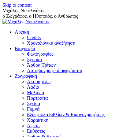
Skip to content
Μιχάλης Νικολινάκος
ο Ζωγράφος, ο Ηθοποιός, ο Ανθρωπος
Αρχική
Credits
Χρονολογική αναζήτηση
Βιογραφία
Φωτογραφίες
Σχετικά
Άρθρα Τρίτων
Αυτοβιογραφικά αφηγήματα
Ζωγραφική
Ακουαρέλες
Λάδια
Μελάνια
Πορτραίτα
Σχέδια
Γυμνά
Εξώφυλλα βιβλίων & Εικονογραφήσεις
Χαρακτική
Αφίσες
Εκθέσεις
Αρθρα & Κριτικές