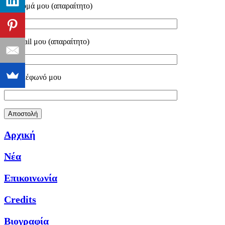
Το όνομά μου (απαραίτητο)
Το email μου (απαραίτητο)
Το τηλέφωνό μου
Αρχική
Νέα
Επικοινωνία
Credits
Βιογραφία