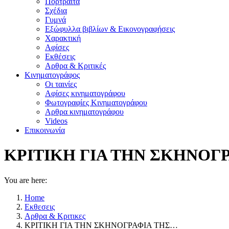
Πορτραίτα
Σχέδια
Γυμνά
Εξώφυλλα βιβλίων & Εικονογραφήσεις
Χαρακτική
Αφίσες
Εκθέσεις
Αρθρα & Κριτικές
Κινηματογράφος
Οι ταινίες
Αφίσες κινηματογράφου
Φωτογραφίες Κινηματογράφου
Αρθρα κινηματογράφου
Videos
Επικοινωνία
ΚΡΙΤΙΚΗ ΓΙΑ ΤΗΝ ΣΚΗΝΟΓΡΑ
You are here:
Home
Εκθεσεις
Αρθρα & Κριτικες
ΚΡΙΤΙΚΗ ΓΙΑ ΤΗΝ ΣΚΗΝΟΓΡΑΦΙΑ ΤΗΣ…