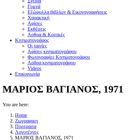
Σχέδια
Γυμνά
Εξώφυλλα βιβλίων & Εικονογραφήσεις
Χαρακτική
Αφίσες
Εκθέσεις
Αρθρα & Κριτικές
Κινηματογράφος
Οι ταινίες
Αφίσες κινηματογράφου
Φωτογραφίες Κινηματογράφου
Αρθρα κινηματογράφου
Videos
Επικοινωνία
ΜΑΡΙΟΣ ΒΑΓΙΑΝΟΣ, 1971
You are here:
Home
Ζωγραφικη
Πορτραιτα
Λογοτέχνες
ΜΑΡΙΟΣ ΒΑΓΙΑΝΟΣ, 1971