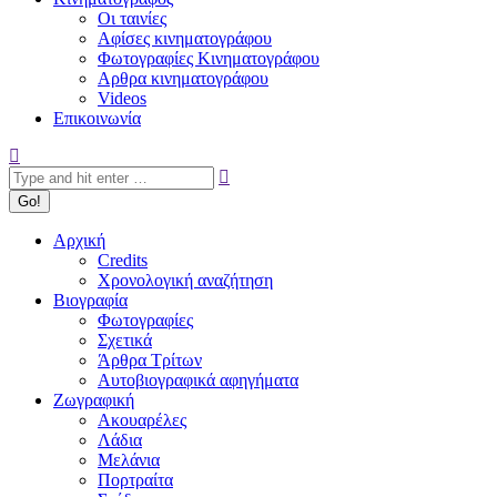
Οι ταινίες
Αφίσες κινηματογράφου
Φωτογραφίες Κινηματογράφου
Αρθρα κινηματογράφου
Videos
Επικοινωνία
Search:
Αρχική
Credits
Χρονολογική αναζήτηση
Βιογραφία
Φωτογραφίες
Σχετικά
Άρθρα Τρίτων
Αυτοβιογραφικά αφηγήματα
Ζωγραφική
Ακουαρέλες
Λάδια
Μελάνια
Πορτραίτα