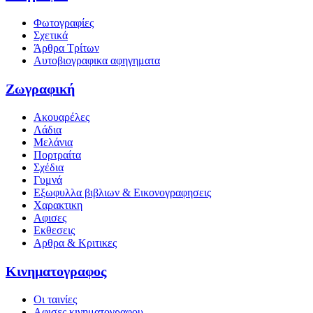
Φωτογραφίες
Σχετικά
Άρθρα Τρίτων
Αυτοβιογραφικα αφηγηματα
Ζωγραφική
Ακουαρέλες
Λάδια
Μελάνια
Πορτραίτα
Σχέδια
Γυμνά
Εξωφυλλα βιβλιων & Εικονογραφησεις
Χαρακτικη
Αφισες
Εκθεσεις
Αρθρα & Κριτικες
Κινηματογραφος
Οι ταινίες
Αφισες κινηματογραφου