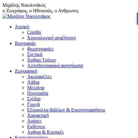
Skip
Μιχάλης Νικολινάκος
to
ο Ζωγράφος, ο Ηθοποιός, ο Ανθρωπος
content
Αρχική
Credits
Χρονολογική αναζήτηση
Βιογραφία
Φωτογραφίες
Σχετικά
Άρθρα Τρίτων
Αυτοβιογραφικά αφηγήματα
Ζωγραφική
Ακουαρέλες
Λάδια
Μελάνια
Πορτραίτα
Σχέδια
Γυμνά
Εξώφυλλα βιβλίων & Εικονογραφήσεις
Χαρακτική
Αφίσες
Εκθέσεις
Αρθρα & Κριτικές
Κινηματογράφος