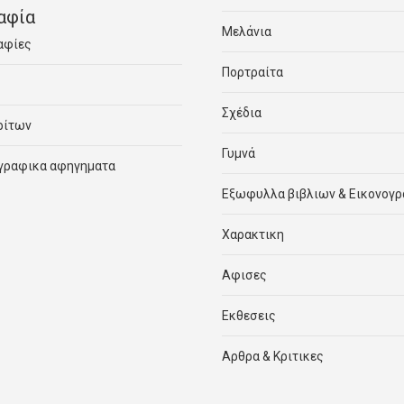
αφία
Μελάνια
αφίες
Πορτραίτα
Σχέδια
ρίτων
Γυμνά
γραφικα αφηγηματα
Εξωφυλλα βιβλιων & Εικονογ
Χαρακτικη
Αφισες
Εκθεσεις
Αρθρα & Κριτικες