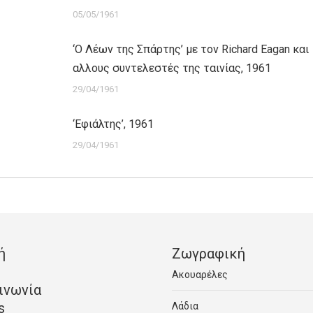
05/05/1961
‘Ο Λέων της Σπάρτης’ με τον Richard Eagan και
αλλους συντελεστές της ταινίας, 1961
29/04/1961
‘Εφιάλτης’, 1961
29/04/1961
ή
Ζωγραφική
Ακουαρέλες
ινωνία
s
Λάδια