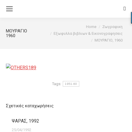
Sear
You are here:
Home
Ζωγραφικη
ΜΟΥΡΑΓΙΟ,
Εξωφυλλα βιβλιων & Εικονογραφησεις
1960
ΜΟΥΡΑΓΙΟ, 1960
Tags:
1951-60
Σχετικές καταχωρήσεις
ΨΑΡΑΣ, 1992
25/04/1992