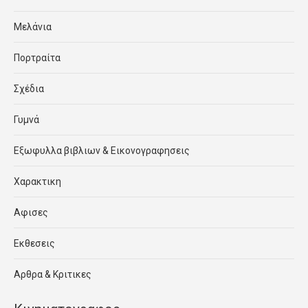
Μελάνια
Πορτραίτα
Σχέδια
Γυμνά
Εξωφυλλα βιβλιων & Εικονογραφησεις
Χαρακτικη
Αφισες
Εκθεσεις
Αρθρα & Κριτικες