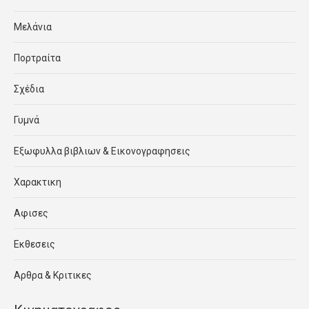
Μελάνια
Πορτραίτα
Σχέδια
Γυμνά
Εξωφυλλα βιβλιων & Εικονογραφησεις
Χαρακτικη
Αφισες
Εκθεσεις
Αρθρα & Κριτικες