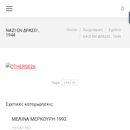
Sear
You are here:
Home
Ζωγραφικη
Σχεδια
ΝΑΖΙ ΕΝ ΔΡΑΣΕΙ ,
1944
ΝΑΖΙ ΕΝ ΔΡΑΣΕΙ , 1944
Tags:
1941-50
Σχετικές καταχωρήσεις
ΜΕΛΙΝΑ ΜΕΡΚΟΥΡΗ 1992
19/04/1992