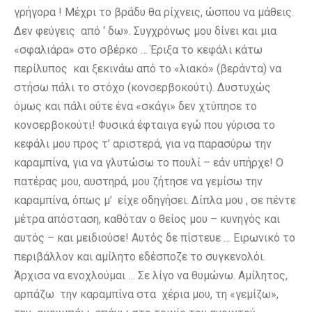
γρήγορα ! Μέχρι το βράδυ θα ρίχνεις, ώσπου να μάθεις.
Δεν φεύγεις από ‘ δω». Συγχρόνως μου δίνει και μια
«σφαλιάρα» στο σβέρκο … Έριξα το κεφάλι κάτω
περίλυπος και ξεκινάω από το «λιακό» (βεράντα) να
στήσω πάλι το στόχο (κονσερβοκούτι). Δυστυχώς
όμως και πάλι ούτε ένα «σκάγι» δεν χτύπησε το
κονσερβοκούτι! Φυσικά έφταιγα εγώ που γύρισα το
κεφάλι μου προς τ’ αριστερά, για να παρασύρω την
καραμπίνα, για να γλυτώσω το πουλί – εάν υπήρχε! Ο
πατέρας μου, αυστηρά, μου ζήτησε να γεμίσω την
καραμπίνα, όπως μ’ είχε οδηγήσει. Δίπλα μου , σε πέντε
μέτρα απόσταση, καθόταν ο θείος μου – κυνηγός και
αυτός – και μειδιούσε! Αυτός δε πίστευε … Ειρωνικό το
περιβάλλον και αμίλητο εδέσποζε το συγκενολόι.
Άρχισα να ενοχλούμαι … Σε λίγο να θυμώνω. Αμίλητος,
αρπάζω την καραμπίνα στα χέρια μου, τη «γεμίζω»,