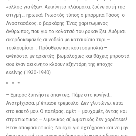
«άλλος για έξω». Αεικίνητα πλάσματα, ζούνε αυτή της
στιγμή … ηρωικά. Γνωστός τύπος ο μπάρμπα Τάσος ο
Αναστασάκος, ο βαρκάρης. Ένας χαριτωμένος
άνθρωπος, που για το κολατσό του ροκανίζει. Δυόμισι
σκορδοκεφαλές συνοδεία με κατσικίσιο τυρί –
τουλουμίσιο … Πρόσθεσε και κουτσομπολιά –
ανέκδοτα, με αρκετές βωμολοχίες και θάχεις μπροστά
σου έναν αεικίνητο κλόουν εξηντάρη της εποχής
εκείνης (1930-1940).
* * *
– Εμπρός ξυπνήστε άπαντες. Πάμε στο κυνήγι!…
Ανατρίχιασα, μ’ έπιασε τρέμουλο. Δεν γλυτώνω, είπα
στο εαυτό μου. Ο πατέρας, αμέτ – μουχαμέτ, όντας και
στρατιωτικός – λιμενικός αξιωματικός δεν χοράτευε!
Ήταν αποφασιστικός. Να έχει γιο οχτάχρονο και να μην
έχει υποστεί την κανονική δοκιμασία – εκπαίδευση, για