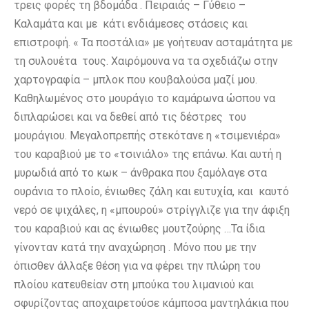
τρεις φορές τη βδομάδα . Πειραιάς – Γύθειο –
Καλαμάτα και με κάτι ενδιάμεσες στάσεις και
επιστροφή. « Τα ποστάλια» με γοήτευαν ασταμάτητα με
τη συλουέτα τους. Χαιρόμουνα να τα σχεδιάζω στην
χαρτογραφία – μπλοκ που κουβαλούσα μαζί μου.
Καθηλωμένος στο μουράγιο το καμάρωνα ώσπου να
διπλαρώσει και να δεθεί από τις δέστρες του
μουράγιου. Μεγαλοπρεπής στεκότανε η «τσιμενιέρα»
του καραβιού με το «τσινιάλο» της επάνω. Και αυτή η
μυρωδιά από το κωκ – άνθρακα που ξαμόλαγε στα
ουράνια το πλοίο, ένιωθες ζάλη και ευτυχία, και καυτό
νερό σε ψιχάλες, η «μπουρού» στρίγγλιζε για την άφιξη
του καραβιού και ας ένιωθες μουτζούρης …Τα ίδια
γίνονταν κατά την αναχώρηση . Μόνο που με την
όπισθεν άλλαξε θέση για να φέρει την πλώρη του
πλοίου κατευθείαν στη μπούκα του λιμανιού και
σφυρίζοντας αποχαιρετούσε κάμποσα μαντηλάκια που