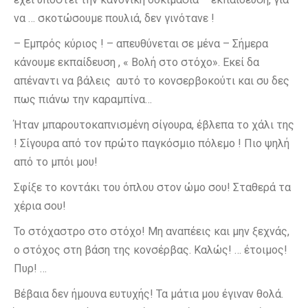
να … σκοτώσουμε πουλιά, δεν γινότανε !
– Εμπρός κύριος ! – απευθύνεται σε μένα – Σήμερα
κάνουμε εκπαίδευση , « Βολή στο στόχο». Εκεί δα
απέναντι να βάλεις αυτό το κονσερβοκούτι και συ δες
πως πιάνω την καραμπίνα…
Ήταν μπαρουτοκαπνισμένη σίγουρα, έβλεπα το χάλι της
! Σίγουρα από τον πρώτο παγκόσμιο πόλεμο ! Πιο ψηλή
από το μπόι μου!
Σφίξε το κοντάκι του όπλου στον ώμο σου! Σταθερά τα
χέρια σου!
Το στόχαστρο στο στόχο! Μη αναπέεις και μην ξεχνάς,
ο στόχος στη βάση της κονσέρβας. Καλώς! … έτοιμος!
Πυρ! …
Βέβαια δεν ήμουνα ευτυχής! Τα μάτια μου έγιναν θολά.