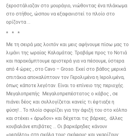
ξεροστάλιαζαν στο μουράγιο, νιώθοντας ένα πλάκωμα
στο στήθος, ώσπου να εξαφανιστεί το πλοίο στο
ορίζοντα …
* * *
Με τη σειρά μας λοιπόν και μεις αφήνουμε πίσω μας το
λιμάνι της ωραίας Καλαμάτας. Τραβάμε προς το Νοτιά
και παρακάμπτουμε αριστερά για να πέσουμε, ύστερα
από 4 ώρες , στο Cavo – Groso. Εκεί στο βάθος μερικά
σπιτάκια αποκαλύπτουν τον Γερολιμένα η Ιερολιμένα,
όπως κάποτε λεγόταν. Είναι το επίνειο της περιοχής.
Μεγαλοπρεπής Μεγαλοπρεπέστατος ο κάβος , σε
πιάνει δέος και συλλογίζεται κανείς τι έφτιαξε η
φύση!… Το πλοίο σφυρίζει για την άφιξή του στο κόλπο
και στέκει « άρωδον» και δέχεται τις βάρκες, άλλες
κουβαλάνε επιβάτες … Οι βαρκάρηδες κάνουν
«ρεσάλτο» στη σκάλα τους σκάφους και γκαρίζουν: