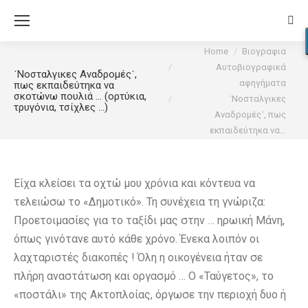
Sear
You are here:
Home
Βιογραφια
Αυτοβιογραφικά
᾽Νοσταλγικες Αναδρομές᾽,
αφηγήματα
πως εκπαιδεύτηκα να
σκοτώνω πουλιά … (ορτύκια,
᾽Νοσταλγικες
τρυγόνια, τσίχλες …)
Αναδρομές᾽, πως
εκπαιδεύτηκα να…
Είχα κλείσει τα οχτώ μου χρόνια και κόντευα να
τελειώσω το «Δημοτικό». Τη συνέχεια τη γνώριζα:
Προετοιμασίες για το ταξίδι μας στην … ηρωική Μάνη,
όπως γινότανε αυτό κάθε χρόνο. Ένεκα λοιπόν οι
λαχταριστές διακοπές ! Όλη η οικογένεια ήταν σε
πλήρη αναστάτωση και οργασμό … Ο «Ταύγετος», το
«ποστάλι» της Ακτοπλοίας, όργωσε την περιοχή δυο ή