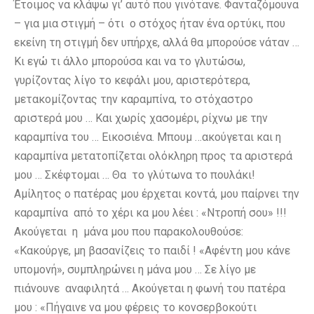
Έτοιμος να κλάψω γι’ αυτό που γινότανε. Φανταζόμουνα
– για μια στιγμή – ότι ο στόχος ήταν ένα ορτύκι, που
εκείνη τη στιγμή δεν υπήρχε, αλλά θα μπορούσε νάταν …
Κι εγώ τι άλλο μπορούσα και να το γλυτώσω,
γυρίζοντας λίγο το κεφάλι μου, αριστερότερα,
μετακομίζοντας την καραμπίνα, το στόχαστρο
αριστερά μου … Και χωρίς χασομέρι, ρίχνω με την
καραμπίνα του … Εικοσιένα. Μπουμ …ακούγεται και η
καραμπίνα μετατοπίζεται ολόκληρη προς τα αριστερά
μου … Σκέφτομαι … Θα το γλύτωνα το πουλάκι!
Αμίλητος ο πατέρας μου έρχεται κοντά, μου παίρνει την
καραμπίνα από το χέρι κα μου λέει : «Ντροπή σου» !!!
Ακούγεται η μάνα μου που παρακολουθούσε:
«Κακούργε, μη βασανίζεις το παιδί ! «Αφέντη μου κάνε
υπομονή», συμπληρώνει η μάνα μου … Σε λίγο με
πιάνουνε αναφιλητά … Ακούγεται η φωνή του πατέρα
μου : «Πήγαινε να μου φέρεις το κονσερβοκούτι