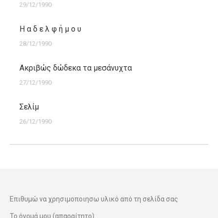
29/12/1990
Η α δ ε λ φ ή μ ο υ
28/12/1990
Ακριβώς δώδεκα τα μεσάνυχτα
27/12/1990
Σελίμ
26/12/1990
Επιθυμώ να χρησιμοποιησω υλικό από τη σελίδα σας
Το όνομά μου (απαραίτητο)