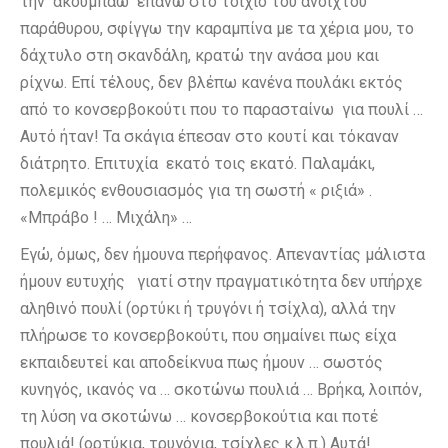
την ακουμπάω επάνω στο τοιχίο του ανοιχτού
παράθυρου, σφίγγω την καραμπίνα με τα χέρια μου, το
δάχτυλο στη σκανδάλη, κρατώ την ανάσα μου και
ρίχνω. Επί τέλους, δεν βλέπω κανένα πουλάκι εκτός
από το κονσερβοκούτι που το παρασταίνω για πουλί …
Αυτό ήταν! Τα σκάγια έπεσαν στο κουτί και τόκαναν
διάτρητο. Επιτυχία εκατό τοις εκατό. Παλαμάκι,
πολεμικός ενθουσιασμός για τη σωστή « ριξιά» .
«Μπράβο ! … Μιχάλη» …
Εγώ, όμως, δεν ήμουνα περήφανος. Απεναντίας μάλιστα
ήμουν ευτυχής γιατί στην πραγματικότητα δεν υπήρχε
αληθινό πουλί (ορτύκι ή τρυγόνι ή τσίχλα), αλλά την
πλήρωσε το κονσερβοκούτι, που σημαίνει πως είχα
εκπαιδευτεί και αποδείκνυα πως ήμουν … σωστός
κυνηγός, ικανός να … σκοτώνω πουλιά … Βρήκα, λοιπόν,
τη λύση να σκοτώνω … κονσερβοκούτια και ποτέ
πουλιά! (ορτύκια, τρυγόνια, τσίχλες κ.λ.π.) Αυτά!