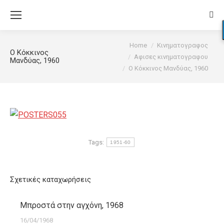
Sear
You are here:
Home
Κινηματογραφος
Ο Κόκκινος
Αφισες κινηματογραφου
Μανδύας, 1960
Ο Κόκκινος Μανδύας, 1960
Tags:
1951-60
Σχετικές καταχωρήσεις
Μπροστά στην αγχόνη, 1968
16/04/1968