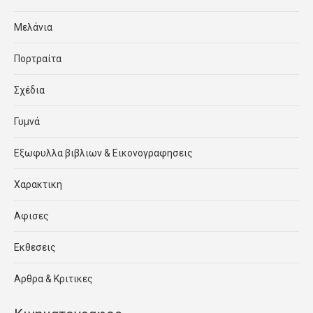
Μελάνια
Πορτραίτα
Σχέδια
Γυμνά
Εξωφυλλα βιβλιων & Εικονογραφησεις
Χαρακτικη
Αφισες
Εκθεσεις
Αρθρα & Κριτικες