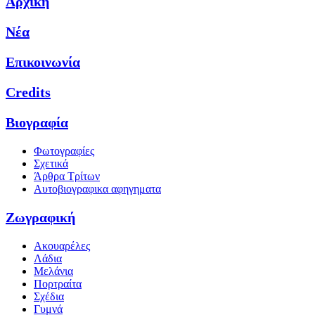
Αρχική
Νέα
Επικοινωνία
Credits
Βιογραφία
Φωτογραφίες
Σχετικά
Άρθρα Τρίτων
Αυτοβιογραφικα αφηγηματα
Ζωγραφική
Ακουαρέλες
Λάδια
Μελάνια
Πορτραίτα
Σχέδια
Γυμνά