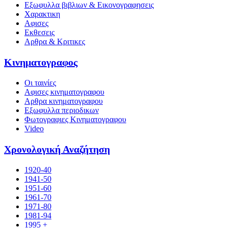
Εξωφυλλα βιβλιων & Εικονογραφησεις
Χαρακτικη
Αφισες
Εκθεσεις
Αρθρα & Κριτικες
Κινηματογραφος
Οι ταινίες
Αφισες κινηματογραφου
Αρθρα κινηματογραφου
Εξωφυλλα περιοδικων
Φωτογραφιες Κινηματογραφου
Video
Χρονολογική Αναζήτηση
1920-40
1941-50
1951-60
1961-70
1971-80
1981-94
1995 +