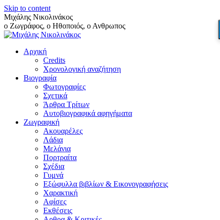
Skip to content
Μιχάλης Νικολινάκος
ο Ζωγράφος, ο Ηθοποιός, ο Ανθρωπος
Αρχική
Credits
Χρονολογική αναζήτηση
Βιογραφία
Φωτογραφίες
Σχετικά
Άρθρα Τρίτων
Αυτοβιογραφικά αφηγήματα
Ζωγραφική
Ακουαρέλες
Λάδια
Μελάνια
Πορτραίτα
Σχέδια
Γυμνά
Εξώφυλλα βιβλίων & Εικονογραφήσεις
Χαρακτική
Αφίσες
Εκθέσεις
Αρθρα & Κριτικές