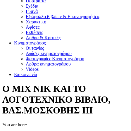
Πορτραίτα
Σχέδια
Γυμνά
Εξώφυλλα βιβλίων & Εικονογραφήσεις
Χαρακτική
Αφίσες
Εκθέσεις
Αρθρα & Κριτικές
Κινηματογράφος
Οι ταινίες
Αφίσες κινηματογράφου
Φωτογραφίες Κινηματογράφου
Αρθρα κινηματογράφου
Videos
Επικοινωνία
Ο ΜΙΧ ΝΙΚ ΚΑΙ ΤΟ
ΛΟΓΟΤΕΧΝΙΚΟ ΒΙΒΛΙΟ,
ΒΑΣ.ΜΟΣΚΟΒΗΣ ΙΙΙ
You are here: