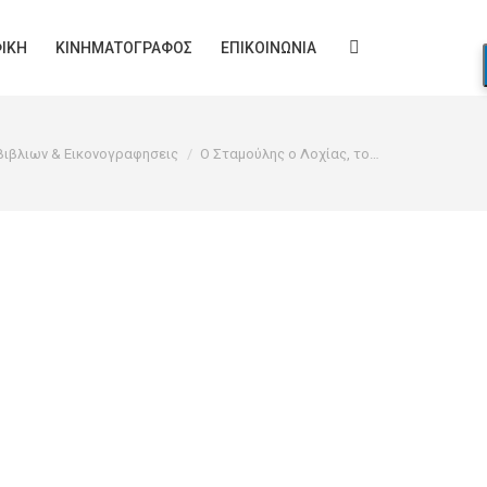
ΙΚΉ
ΚΙΝΗΜΑΤΟΓΡΆΦΟΣ
ΕΠΙΚΟΙΝΩΝΊΑ
Search:
ιβλιων & Εικονογραφησεις
Ο Σταμούλης ο Λοχίας, το…