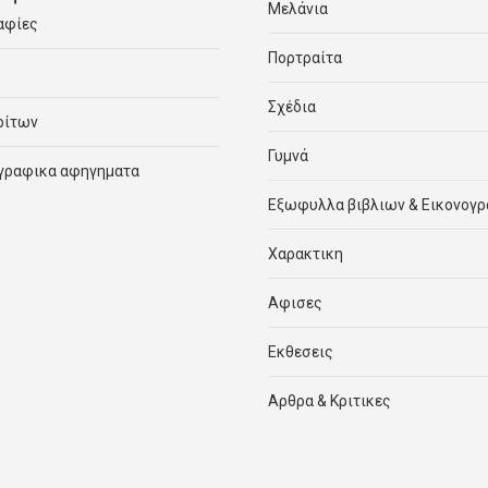
Μελάνια
αφίες
Πορτραίτα
Σχέδια
ρίτων
Γυμνά
γραφικα αφηγηματα
Εξωφυλλα βιβλιων & Εικονογ
Χαρακτικη
Αφισες
Εκθεσεις
Αρθρα & Κριτικες