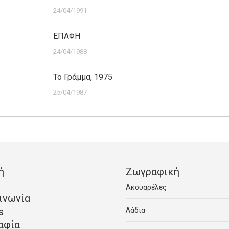
24/04/1991
ΕΠΑΦΗ
24/04/1988
Το Γράμμα, 1975
25/04/1987
ή
Ζωγραφική
Ακουαρέλες
ινωνία
s
Λάδια
αφία