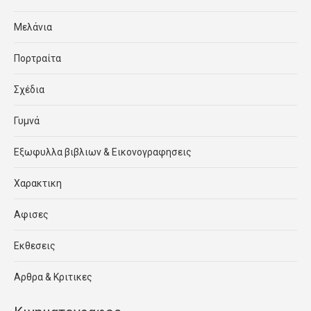
Μελάνια
Πορτραίτα
Σχέδια
Γυμνά
Εξωφυλλα βιβλιων & Εικονογραφησεις
Χαρακτικη
Αφισες
Εκθεσεις
Αρθρα & Κριτικες