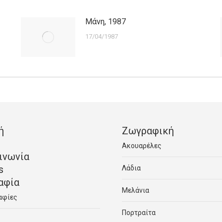
Μάνη, 1987
17/04/1987
ή
Ζωγραφική
Ακουαρέλες
ινωνία
s
Λάδια
αφία
Μελάνια
αφίες
Πορτραίτα