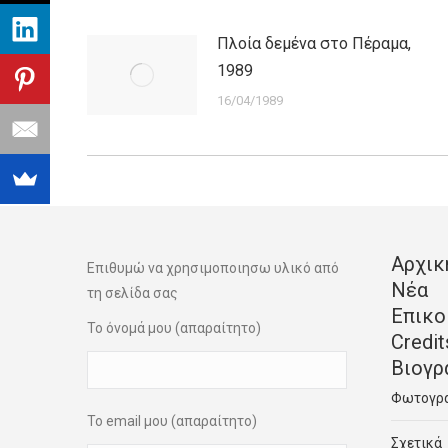
Πλοία δεμένα στο Πέραμα,
1989
16/04/1989
Αρχικ
Επιθυμώ να χρησιμοποιησω υλικό από
Νέα
τη σελίδα σας
Επικο
Το όνομά μου (απαραίτητο)
Credit
Βιογρ
Φωτογρ
Το email μου (απαραίτητο)
Σχετικά