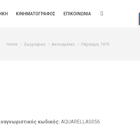
ΙΚΉ
ΚΙΝΗΜΑΤΟΓΡΆΦΟΣ
ΕΠΙΚΟΙΝΩΝΊΑ
Search:
You are here:
Home
Ζωγραφικη
Ακουαρελες
Πέρασμα, 1979
ναγνωριστικός κωδικός:
AQUARELLAS056