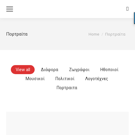
Sear
You are here:
Πορτραίτα
Home
Πορτραίτα
View all
Διάφορα
Ζωγράφοι
Ηθοποιοί
Μουσικοί
Πολιτικοί
Λογοτέχνες
Πορτραιτα