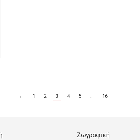
←
1
2
3
4
5
…
16
→
ή
Ζωγραφική