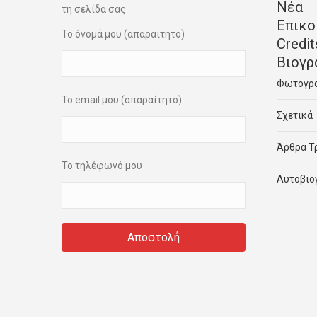
Νέα
τη σελίδα σας
Επικο
Το όνομά μου (απαραίτητο)
Credit
Βιογρ
Φωτογρ
Το email μου (απαραίτητο)
Σχετικά
Άρθρα Τ
Το τηλέφωνό μου
Αυτοβιο