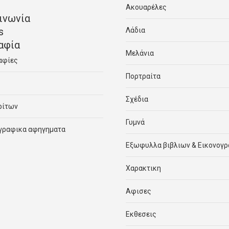
Ακουαρέλες
ινωνία
s
Λάδια
αφία
Μελάνια
αφίες
Πορτραίτα
Σχέδια
ρίτων
Γυμνά
γραφικα αφηγηματα
Εξωφυλλα βιβλιων & Εικονογ
Χαρακτικη
Αφισες
Εκθεσεις