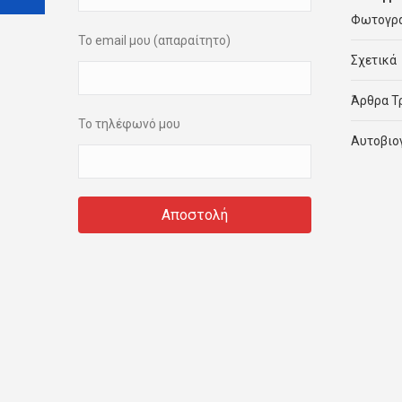
Φωτογρ
Το email μου (απαραίτητο)
Σχετικά
Άρθρα Τ
Το τηλέφωνό μου
Αυτοβιο