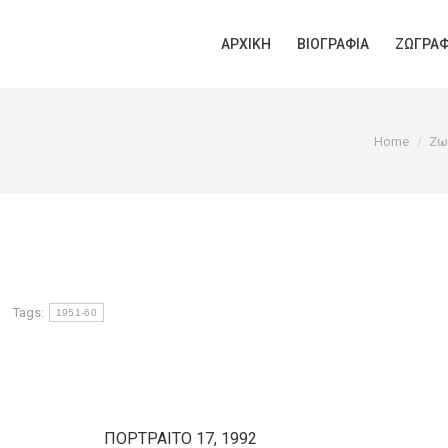
ΑΡΧΙΚΉ
ΒΙΟΓΡΑΦΊΑ
ΖΩΓΡΑΦ
You are here
Home
Ζω
Tags:
1951-60
ΠΟΡΤΡΑΙΤΟ 17, 1992