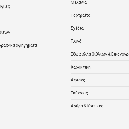
Μελάνια
αφίες
Πορτραίτα
Σχέδια
ρίτων
Γυμνά
γραφικα αφηγηματα
Εξωφυλλα βιβλιων & Εικονογ
Χαρακτικη
Αφισες
Εκθεσεις
Αρθρα & Κριτικες