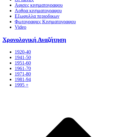
Αφισες κινηματογραφου
Αρθρα κινηματογραφου
Εξωφυλλα περιοδικων
Φωτογραφιες Κινηματογραφου
Video
Χρονολογική Αναζήτηση
1920-40
1941-50
1951-60
1961-70
1971-80
1981-94
1995 +