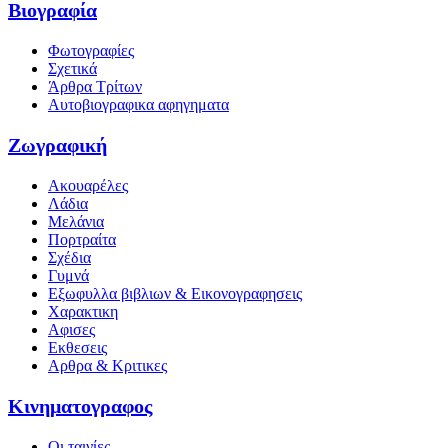
Βιογραφία
Φωτογραφίες
Σχετικά
Άρθρα Τρίτων
Αυτοβιογραφικα αφηγηματα
Ζωγραφική
Ακουαρέλες
Λάδια
Μελάνια
Πορτραίτα
Σχέδια
Γυμνά
Εξωφυλλα βιβλιων & Εικονογραφησεις
Χαρακτικη
Αφισες
Εκθεσεις
Αρθρα & Κριτικες
Κινηματογραφος
Οι ταινίες