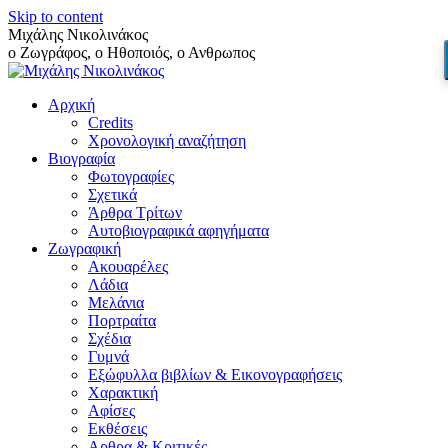
Skip to content
Μιχάλης Νικολινάκος
ο Ζωγράφος, ο Ηθοποιός, ο Ανθρωπος
Αρχική
Credits
Χρονολογική αναζήτηση
Βιογραφία
Φωτογραφίες
Σχετικά
Άρθρα Τρίτων
Αυτοβιογραφικά αφηγήματα
Ζωγραφική
Ακουαρέλες
Λάδια
Μελάνια
Πορτραίτα
Σχέδια
Γυμνά
Εξώφυλλα βιβλίων & Εικονογραφήσεις
Χαρακτική
Αφίσες
Εκθέσεις
Αρθρα & Κριτικές