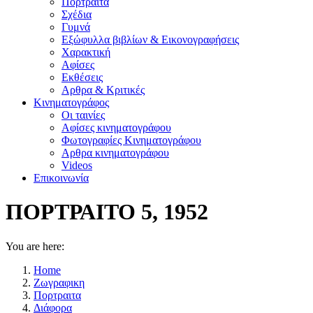
Πορτραίτα
Σχέδια
Γυμνά
Εξώφυλλα βιβλίων & Εικονογραφήσεις
Χαρακτική
Αφίσες
Εκθέσεις
Αρθρα & Κριτικές
Κινηματογράφος
Οι ταινίες
Αφίσες κινηματογράφου
Φωτογραφίες Κινηματογράφου
Αρθρα κινηματογράφου
Videos
Επικοινωνία
ΠΟΡΤΡΑΙΤΟ 5, 1952
You are here:
Home
Ζωγραφικη
Πορτραιτα
Διάφορα