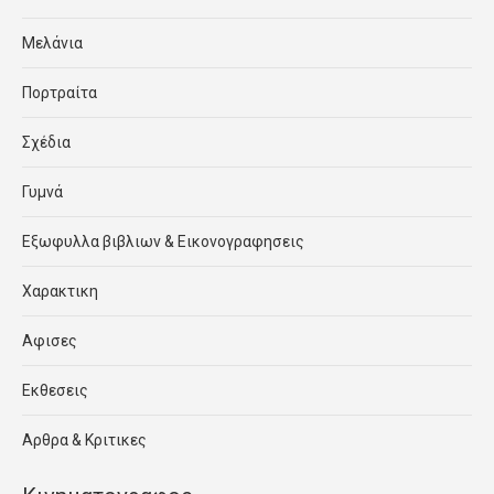
Μελάνια
Πορτραίτα
Σχέδια
Γυμνά
Εξωφυλλα βιβλιων & Εικονογραφησεις
Χαρακτικη
Αφισες
Εκθεσεις
Αρθρα & Κριτικες