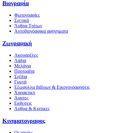
Βιογραφία
Φωτογραφίες
Σχετικά
Άρθρα Τρίτων
Αυτοβιογραφικα αφηγηματα
Ζωγραφική
Ακουαρέλες
Λάδια
Μελάνια
Πορτραίτα
Σχέδια
Γυμνά
Εξωφυλλα βιβλιων & Εικονογραφησεις
Χαρακτικη
Αφισες
Εκθεσεις
Αρθρα & Κριτικες
Κινηματογραφος
Οι ταινίες