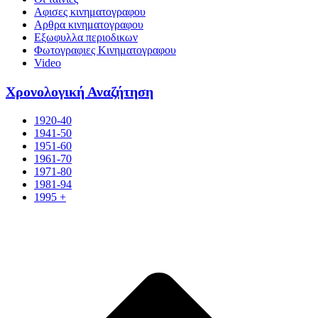
Αφισες κινηματογραφου
Αρθρα κινηματογραφου
Εξωφυλλα περιοδικων
Φωτογραφιες Κινηματογραφου
Video
Χρονολογική Αναζήτηση
1920-40
1941-50
1951-60
1961-70
1971-80
1981-94
1995 +