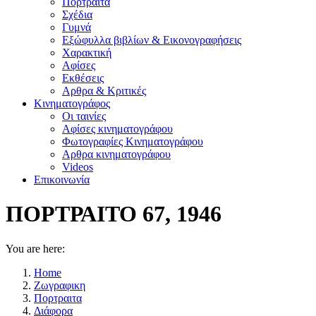
Πορτραίτα
Σχέδια
Γυμνά
Εξώφυλλα βιβλίων & Εικονογραφήσεις
Χαρακτική
Αφίσες
Εκθέσεις
Αρθρα & Κριτικές
Κινηματογράφος
Οι ταινίες
Αφίσες κινηματογράφου
Φωτογραφίες Κινηματογράφου
Αρθρα κινηματογράφου
Videos
Επικοινωνία
ΠΟΡΤΡΑΙΤΟ 67, 1946
You are here:
Home
Ζωγραφικη
Πορτραιτα
Διάφορα