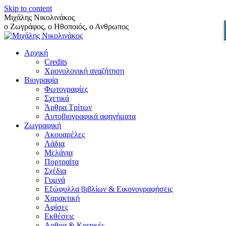
Skip to content
Μιχάλης Νικολινάκος
ο Ζωγράφος, ο Ηθοποιός, ο Ανθρωπος
Αρχική
Credits
Χρονολογική αναζήτηση
Βιογραφία
Φωτογραφίες
Σχετικά
Άρθρα Τρίτων
Αυτοβιογραφικά αφηγήματα
Ζωγραφική
Ακουαρέλες
Λάδια
Μελάνια
Πορτραίτα
Σχέδια
Γυμνά
Εξώφυλλα βιβλίων & Εικονογραφήσεις
Χαρακτική
Αφίσες
Εκθέσεις
Αρθρα & Κριτικές