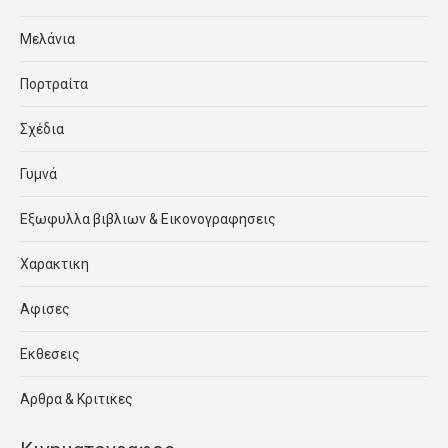
Μελάνια
Πορτραίτα
Σχέδια
Γυμνά
Εξωφυλλα βιβλιων & Εικονογραφησεις
Χαρακτικη
Αφισες
Εκθεσεις
Αρθρα & Κριτικες