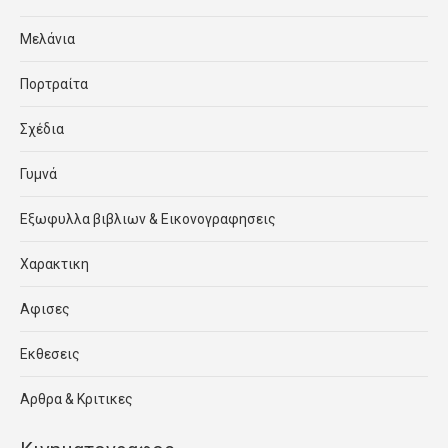
Μελάνια
Πορτραίτα
Σχέδια
Γυμνά
Εξωφυλλα βιβλιων & Εικονογραφησεις
Χαρακτικη
Αφισες
Εκθεσεις
Αρθρα & Κριτικες