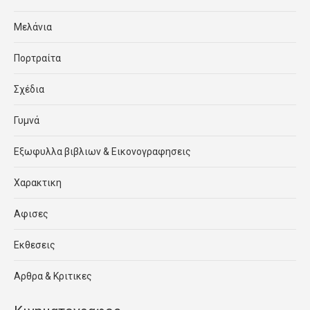
Μελάνια
Πορτραίτα
Σχέδια
Γυμνά
Εξωφυλλα βιβλιων & Εικονογραφησεις
Χαρακτικη
Αφισες
Εκθεσεις
Αρθρα & Κριτικες