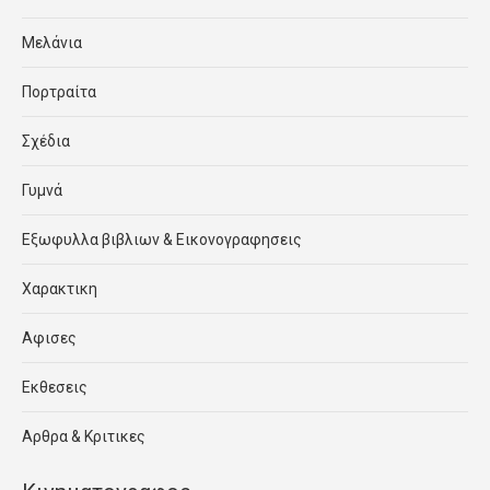
Μελάνια
Πορτραίτα
Σχέδια
Γυμνά
Εξωφυλλα βιβλιων & Εικονογραφησεις
Χαρακτικη
Αφισες
Εκθεσεις
Αρθρα & Κριτικες