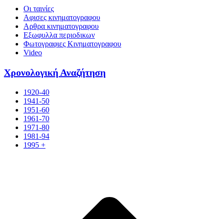
Οι ταινίες
Αφισες κινηματογραφου
Αρθρα κινηματογραφου
Εξωφυλλα περιοδικων
Φωτογραφιες Κινηματογραφου
Video
Χρονολογική Αναζήτηση
1920-40
1941-50
1951-60
1961-70
1971-80
1981-94
1995 +