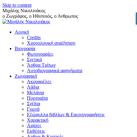
Skip to content
Μιχάλης Νικολινάκος
ο Ζωγράφος, ο Ηθοποιός, ο Ανθρωπος
Αρχική
Credits
Χρονολογική αναζήτηση
Βιογραφία
Φωτογραφίες
Σχετικά
Άρθρα Τρίτων
Αυτοβιογραφικά αφηγήματα
Ζωγραφική
Ακουαρέλες
Λάδια
Μελάνια
Πορτραίτα
Σχέδια
Γυμνά
Εξώφυλλα βιβλίων & Εικονογραφήσεις
Χαρακτική
Αφίσες
Εκθέσεις
Αρθρα & Κριτικές