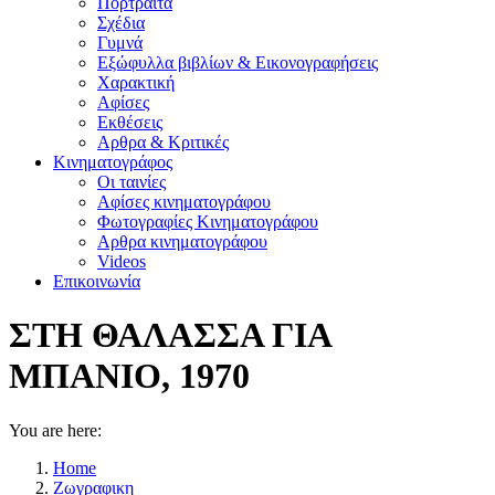
Πορτραίτα
Σχέδια
Γυμνά
Εξώφυλλα βιβλίων & Εικονογραφήσεις
Χαρακτική
Αφίσες
Εκθέσεις
Αρθρα & Κριτικές
Κινηματογράφος
Οι ταινίες
Αφίσες κινηματογράφου
Φωτογραφίες Κινηματογράφου
Αρθρα κινηματογράφου
Videos
Επικοινωνία
ΣΤΗ ΘΑΛΑΣΣΑ ΓΙΑ
ΜΠΑΝΙΟ, 1970
You are here:
Home
Ζωγραφικη