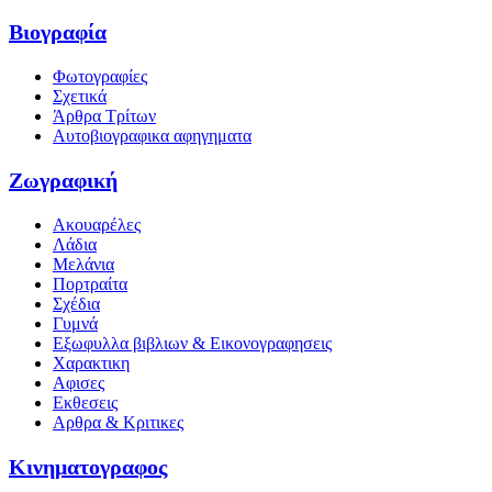
Βιογραφία
Φωτογραφίες
Σχετικά
Άρθρα Τρίτων
Αυτοβιογραφικα αφηγηματα
Ζωγραφική
Ακουαρέλες
Λάδια
Μελάνια
Πορτραίτα
Σχέδια
Γυμνά
Εξωφυλλα βιβλιων & Εικονογραφησεις
Χαρακτικη
Αφισες
Εκθεσεις
Αρθρα & Κριτικες
Κινηματογραφος