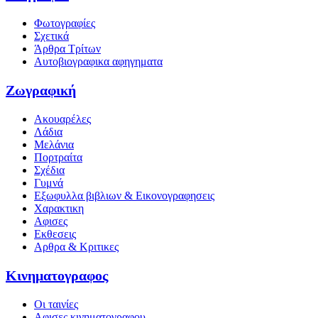
Φωτογραφίες
Σχετικά
Άρθρα Τρίτων
Αυτοβιογραφικα αφηγηματα
Ζωγραφική
Ακουαρέλες
Λάδια
Μελάνια
Πορτραίτα
Σχέδια
Γυμνά
Εξωφυλλα βιβλιων & Εικονογραφησεις
Χαρακτικη
Αφισες
Εκθεσεις
Αρθρα & Κριτικες
Κινηματογραφος
Οι ταινίες
Αφισες κινηματογραφου