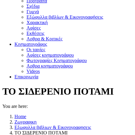
Πορτραίτα
Σχέδια
Γυμνά
Εξώφυλλα βιβλίων & Εικονογραφήσεις
Χαρακτική
Αφίσες
Εκθέσεις
Αρθρα & Κριτικές
Κινηματογράφος
Οι ταινίες
Αφίσες κινηματογράφου
Φωτογραφίες Κινηματογράφου
Αρθρα κινηματογράφου
Videos
Επικοινωνία
ΤΟ ΣΙΔΕΡΕΝΙΟ ΠΟΤΑΜΙ
You are here:
Home
Ζωγραφικη
Εξωφυλλα βιβλιων & Εικονογραφησεις
ΤΟ ΣΙΔΕΡΕΝΙΟ ΠΟΤΑΜΙ