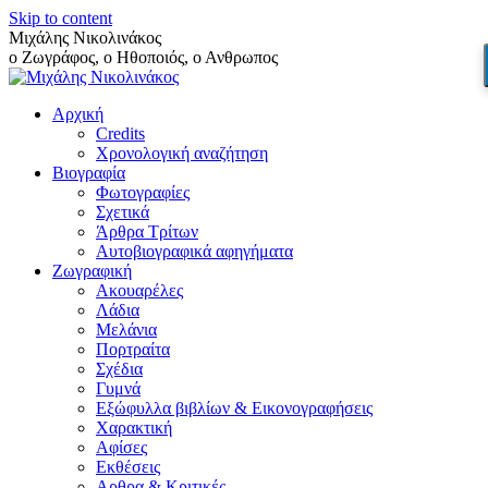
Skip to content
Μιχάλης Νικολινάκος
ο Ζωγράφος, ο Ηθοποιός, ο Ανθρωπος
Αρχική
Credits
Χρονολογική αναζήτηση
Βιογραφία
Φωτογραφίες
Σχετικά
Άρθρα Τρίτων
Αυτοβιογραφικά αφηγήματα
Ζωγραφική
Ακουαρέλες
Λάδια
Μελάνια
Πορτραίτα
Σχέδια
Γυμνά
Εξώφυλλα βιβλίων & Εικονογραφήσεις
Χαρακτική
Αφίσες
Εκθέσεις
Αρθρα & Κριτικές