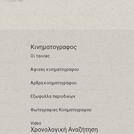
17/04/1987
Κινηματογραφος
Οι ταινίες
Αφισες κινηματογραφου
Αρθρα κινηματογραφου
Εξωφυλλα περιοδικων
Φωτογραφιες Κινηματογραφου
Video
Χρονολογική Αναζήτηση