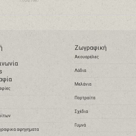
17/04/1987
ή
Ζωγραφική
Ακουαρέλες
ινωνία
s
Λάδια
αφία
Μελάνια
αφίες
Πορτραίτα
Σχέδια
ρίτων
Γυμνά
γραφικα αφηγηματα