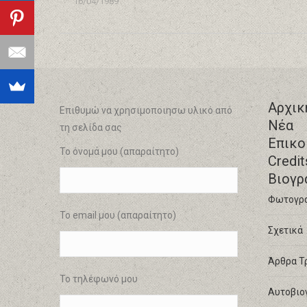
16/04/1989
Αρχικ
Επιθυμώ να χρησιμοποιησω υλικό από
Νέα
τη σελίδα σας
Επικο
Το όνομά μου (απαραίτητο)
Credit
Βιογρ
Φωτογρ
Το email μου (απαραίτητο)
Σχετικά
Άρθρα Τ
Το τηλέφωνό μου
Αυτοβιο