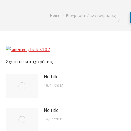
You are here:
Home
Βιογραφια
Φωτογραφιες
Σχετικές καταχωρήσεις
No title
18/04/2015
No title
18/04/2015