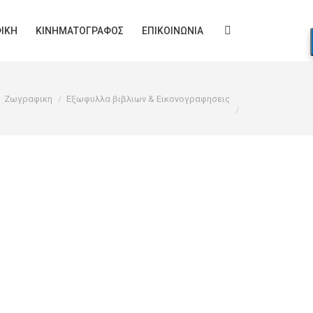
ΙΚΉ
ΚΙΝΗΜΑΤΟΓΡΆΦΟΣ
ΕΠΙΚΟΙΝΩΝΊΑ
Search:
here:
Ζωγραφικη
Εξωφυλλα βιβλιων & Εικονογραφησεις