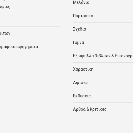
Μελάνια
αφίες
Πορτραίτα
Σχέδια
ρίτων
Γυμνά
γραφικα αφηγηματα
Εξωφυλλα βιβλιων & Εικονογ
Χαρακτικη
Αφισες
Εκθεσεις
Αρθρα & Κριτικες