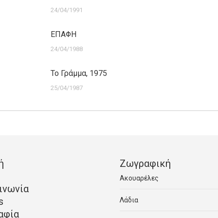
24/04/1991
ΕΠΑΦΗ
24/04/1988
Το Γράμμα, 1975
25/04/1987
ή
Ζωγραφική
Ακουαρέλες
ινωνία
s
Λάδια
αφία