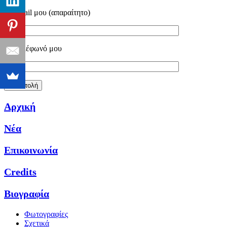
Το email μου (απαραίτητο)
Το τηλέφωνό μου
Αρχική
Νέα
Επικοινωνία
Credits
Βιογραφία
Φωτογραφίες
Σχετικά