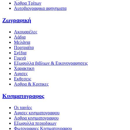
Άρθρα Τρίτων
Αυτοβιογραφικα αφηγηματα
Ζωγραφική
Ακουαρέλες
Λάδια
Μελάνια
Πορτραίτα
Σχέδια
Γυμνά
Εξωφυλλα βιβλιων & Εικονογραφησεις
Χαρακτικη
Αφισες
Εκθεσεις
Αρθρα & Κριτικες
Κινηματογραφος
Οι ταινίες
Αφισες κινηματογραφου
Αρθρα κινηματογραφου
Εξωφυλλα περιοδικων
Φωτογραφιες Κινηματογραφου