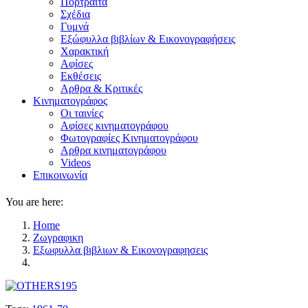
Πορτραίτα
Σχέδια
Γυμνά
Εξώφυλλα βιβλίων & Εικονογραφήσεις
Χαρακτική
Αφίσες
Εκθέσεις
Αρθρα & Κριτικές
Κινηματογράφος
Οι ταινίες
Αφίσες κινηματογράφου
Φωτογραφίες Κινηματογράφου
Αρθρα κινηματογράφου
Videos
Επικοινωνία
You are here:
Home
Ζωγραφικη
Εξωφυλλα βιβλιων & Εικονογραφησεις