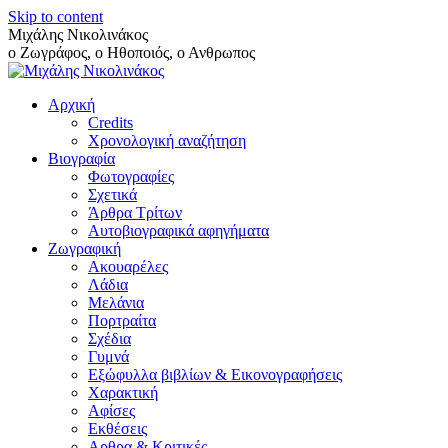
Skip to content
Μιχάλης Νικολινάκος
ο Ζωγράφος, ο Ηθοποιός, ο Ανθρωπος
Αρχική
Credits
Χρονολογική αναζήτηση
Βιογραφία
Φωτογραφίες
Σχετικά
Άρθρα Τρίτων
Αυτοβιογραφικά αφηγήματα
Ζωγραφική
Ακουαρέλες
Λάδια
Μελάνια
Πορτραίτα
Σχέδια
Γυμνά
Εξώφυλλα βιβλίων & Εικονογραφήσεις
Χαρακτική
Αφίσες
Εκθέσεις
Αρθρα & Κριτικές