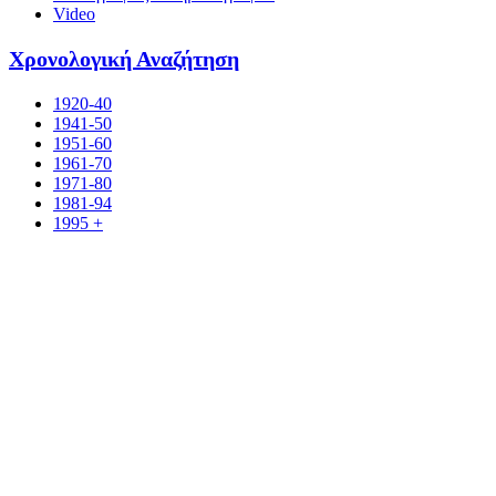
Video
Χρονολογική Αναζήτηση
1920-40
1941-50
1951-60
1961-70
1971-80
1981-94
1995 +