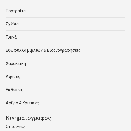
Πορτραίτα
Σχέδια
Γυμνά
Εξωφυλλα βιβλιων & Εικονογραφησεις
Χαρακτικη
Αφισες
Εκθεσεις
Αρθρα & Κριτικες
Κινηματογραφος
Οι ταινίες