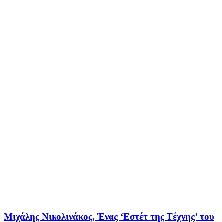
Μιχάλης Νικολινάκος, Ένας ‘Eστέτ της Tέχνης’ του