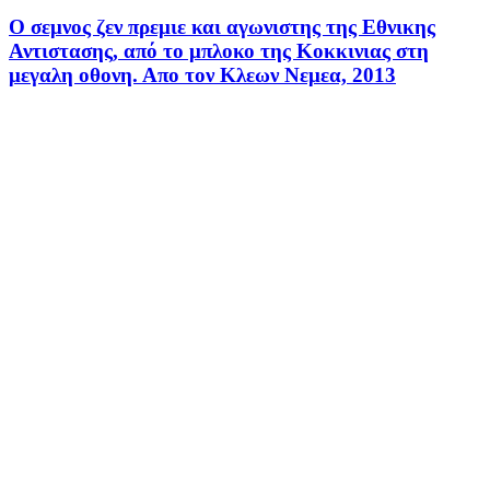
Ο σεμνος ζεν πρεμιε και αγωνιστης της Εθνικης
Αντιστασης, από το μπλοκο της Κοκκινιας στη
μεγαλη οθονη. Απο τον Κλεων Νεμεα, 2013