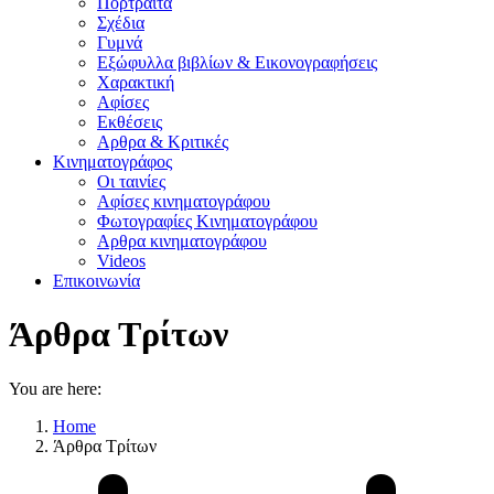
Πορτραίτα
Σχέδια
Γυμνά
Εξώφυλλα βιβλίων & Εικονογραφήσεις
Χαρακτική
Αφίσες
Εκθέσεις
Αρθρα & Κριτικές
Κινηματογράφος
Οι ταινίες
Αφίσες κινηματογράφου
Φωτογραφίες Κινηματογράφου
Αρθρα κινηματογράφου
Videos
Επικοινωνία
Άρθρα Τρίτων
You are here:
Home
Άρθρα Τρίτων