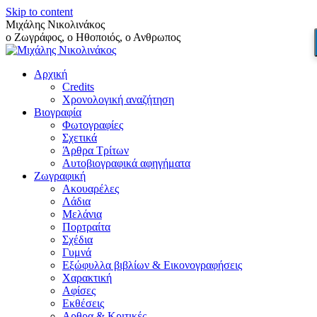
Skip to content
Μιχάλης Νικολινάκος
ο Ζωγράφος, ο Ηθοποιός, ο Ανθρωπος
Αρχική
Credits
Χρονολογική αναζήτηση
Βιογραφία
Φωτογραφίες
Σχετικά
Άρθρα Τρίτων
Αυτοβιογραφικά αφηγήματα
Ζωγραφική
Ακουαρέλες
Λάδια
Μελάνια
Πορτραίτα
Σχέδια
Γυμνά
Εξώφυλλα βιβλίων & Εικονογραφήσεις
Χαρακτική
Αφίσες
Εκθέσεις
Αρθρα & Κριτικές