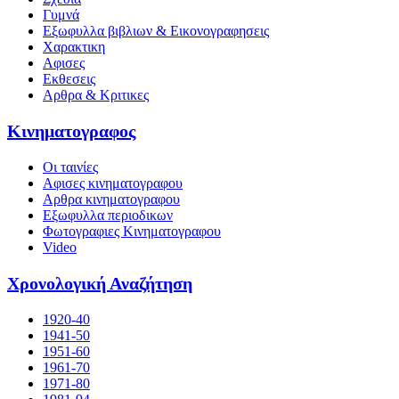
Γυμνά
Εξωφυλλα βιβλιων & Εικονογραφησεις
Χαρακτικη
Αφισες
Εκθεσεις
Αρθρα & Κριτικες
Κινηματογραφος
Οι ταινίες
Αφισες κινηματογραφου
Αρθρα κινηματογραφου
Εξωφυλλα περιοδικων
Φωτογραφιες Κινηματογραφου
Video
Χρονολογική Αναζήτηση
1920-40
1941-50
1951-60
1961-70
1971-80